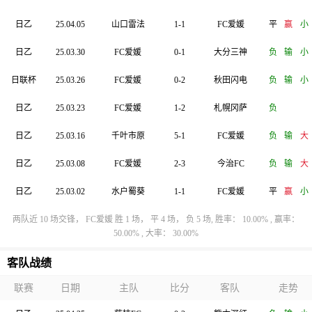
日乙
25.04.05
山口雷法
1-1
FC爱媛
平
赢
小
日乙
25.03.30
FC爱媛
0-1
大分三神
负
输
小
日联杯
25.03.26
FC爱媛
0-2
秋田闪电
负
输
小
日乙
25.03.23
FC爱媛
1-2
札幌冈萨
负
日乙
25.03.16
千叶市原
5-1
FC爱媛
负
输
大
日乙
25.03.08
FC爱媛
2-3
今治FC
负
输
大
日乙
25.03.02
水户蜀葵
1-1
FC爱媛
平
赢
小
两队近 10 场交锋， FC爱媛 胜 1 场， 平 4 场， 负 5 场, 胜率： 10.00% , 赢率：
50.00% , 大率： 30.00%
客队战绩
联赛
日期
主队
比分
客队
走势