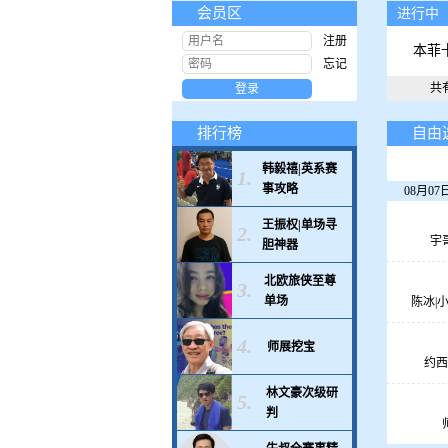
会员区
进行中
注册
本菲
忘记
共
排行榜
自由
韩毅禧|英系赛
事攻略
08月07日 
王振权|单场寻
宇
胆神器
北欧旅侠至尊
单场
陈冰|
师展挖宝
约西
林文豪次级研
判