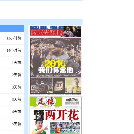
事分析
-1.25
超重心
168.00
-2.50
重心
13小时前
-2.75
普通
128.00
入球+比分】
14小时前
 3.25
超重心
128.00
1天前
2天前
-1.25
超重心
128.00
利？
3天前
-1.25
重心
128.00
3天前
个盘，不败便宜要占？
4天前
-0.25
重心
128.00
5天前