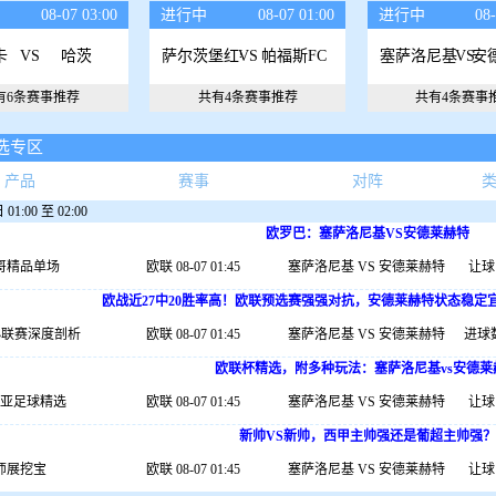
08-07 03:00
进行中
08-07 01:00
进行中
08-
卡
哈茨
萨尔茨堡红牛
帕福斯FC
塞萨洛尼基
安
有6条赛事推荐
共有4条赛事推荐
共有4条赛事
选专区
产品
赛事
对阵
01:00 至 02:00
欧罗巴：塞萨洛尼基VS安德莱赫特
哥精品单场
欧联 08-07 01:45
塞萨洛尼基 VS 安德莱赫特
让球 
欧战近27中20胜率高！欧联预选赛强强对抗，安德莱赫特状态稳定
小联赛深度剖析
欧联 08-07 01:45
塞萨洛尼基 VS 安德莱赫特
进球数
欧联杯精选，附多种玩法：塞萨洛尼基vs安德莱
亚足球精选
欧联 08-07 01:45
塞萨洛尼基 VS 安德莱赫特
让球 
新帅VS新帅，西甲主帅强还是葡超主帅强？
师展挖宝
欧联 08-07 01:45
塞萨洛尼基 VS 安德莱赫特
让球 