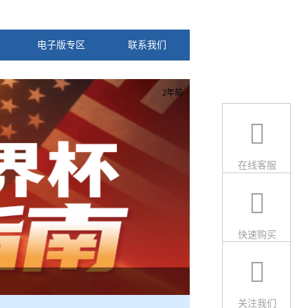
电子版专区
联系我们
2年前
在线客服
快速购买
关注我们