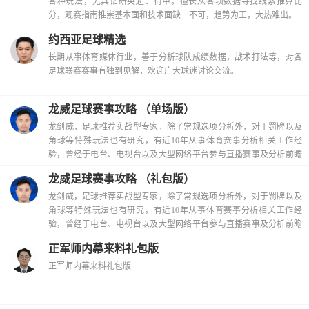
各种玩法，尤其钻研英超、荷甲。擅长从各项数据寻找线索推算比
分，观赛指南推崇基本面和技术面缺一不可，趋势为王，大热难出。
约西亚足球精选
长期从事体育媒体行业，善于分析球队成绩数据，战术打法等，对各
足球联赛赛事有独到见解，欢迎广大球迷讨论交流。
龙威足球赛事攻略 （单场版）
龙剑威，足球推荐实战型专家，除了常规选项分析外，对于罚牌以及
角球等特殊玩法也有研究，有近10年从事体育赛事分析相关工作经
验，曾经于电台、电视台以及大型网络平台参与直播赛事及分析前瞻
类工作，擅长通过对于球队战术打法结合相关指数变化进行整合分
龙威足球赛事攻略 （礼包版）
析。
龙剑威，足球推荐实战型专家，除了常规选项分析外，对于罚牌以及
角球等特殊玩法也有研究，有近10年从事体育赛事分析相关工作经
验，曾经于电台、电视台以及大型网络平台参与直播赛事及分析前瞻
类工作，擅长通过对于球队战术打法结合相关指数变化进行整合分
正军师内幕来料礼包版
析。
正军师内幕来料礼包版