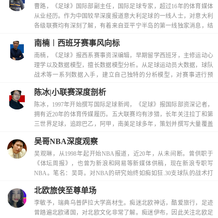
曹路，《足球》国际部副主任，国际足球专家，超过16年的体育媒体
从业经历。作为中国较早深度报道意大利足球的一线人士，对意大利
各级联赛均有深刻了解，有着来自亚平宁半岛的第一线独家消息，结
合对各大俱乐部的深入了解，带你赢尽意大利。
南楠︱西班牙赛事风向标
南楠，《足球》报西系赛事资深编辑，早期留学西班牙，主修运动心
理学以及数据模型，擅长数据模型分析。从足球运动员大数据，球队
战术等一系列数据入手，建立自己独特的分析模型，对赛事进行预
测。独创，新颖的足球赛事预测方法得到广大同行的认可。
陈冰|小联赛深度剖析
陈冰，1997年开始撰写国际足球新闻，《足球》报国际部资深记者，
拥有近20年的体育传媒履历。五大联赛均有涉猎，长年关注拉丁和第
三世界足球，追踪巴乙，阿甲，南美足球多年，策划并撰写大量覆盖
全球的深度报道。对于事的冷门把握精准度高。
吴哥NBA深度观察
吴观琳，从1998年起开始NBA报道，近20年，从未间断。曾供职于
《体坛周报》，也曾为新浪和网易等新媒体供稿，现在新浪专职写
NBA。笔名：吴哥。对NBA的研究始终如痴如狂.30支球队的战术打
法，球员的技能包，无不了如指掌。
北欧旅侠至尊单场
李敏予，瑞典乌普萨拉大学高材生。痴迷北欧神话，酷爱旅行，足迹
曾踏遍北欧诸国，对北欧文化非常了解。痴迷伊布，因此关注北欧足