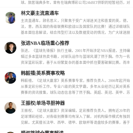
球。旅居瑞典多年，曾有在瑞典博彩公司24hBET供职的短暂经历，对
球队一手资讯搜集驾轻就熟，对临场赛事变化嗅觉灵敏，凭借女性独
林文豪主流直通车
有的第六感，结合自身对北欧足球的了解，推荐手法异于常人。
主流直通车，顾名思义，只聚焦于受广大球迷关注和喜爱的英，德，
法，意，西五国的各级联赛和欧战以及国家队的比赛！通过详细球队
基本面信息解读，结合阵型打法以及数据变动的情况，为广大球迷朋
友送上深入独到，贴近实战的比赛前瞻！基本面和数据模型两手抓，
张进NBA临场重心推荐
既做到了忠于足球比赛的本身，也体现出大数据模型在当今竞彩竞猜
中的优势！
张进，《篮球先锋报》执行主编，2001年开始涉足NBA报道，主持编
辑过多本篮球热卖书籍，对球队运作与篮球风潮了然于胸。作为一名
资深篮彩玩家，善于从纷繁复杂的基本面中抓住要害破解比赛。而丰
富的体育传媒从业经历，更是使其在圈内拥有广泛人脉，内幕资讯快
韩毅禧|英系赛事攻略
人一步。
韩毅禧，《足球大赢家》英系赛事专家，推荐负责人。2006年起开始
从事足彩分析工作，专业八级的英文学霸，多年从业经历让其对英系
赛事的资讯搜集，球队动态信息等了然于胸。英超、英冠、英甲、苏
超、爱超等各级英系赛事均有涉猎，擅长通过资讯分类以及盘口异动
王振权|单场寻胆神器
寻找突破口，一击命中。
王振权，《足球大赢家》资深编辑，足彩推荐负责人。拥有近20年的
足球博彩经验，对各级别赛事均有深入了解，对机构操作模式有独到
见解。尤其擅长法甲、西甲、德甲、欧联杯等诡盘较多的赛事，善于
利用多角度对比分析寻找稳胆。