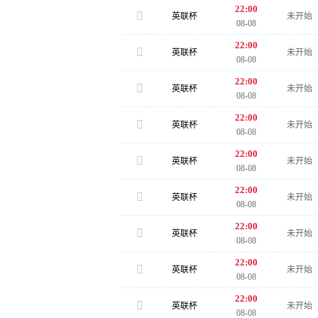
22:00
英联杯
未开始
08-08
22:00
英联杯
未开始
08-08
22:00
英联杯
未开始
08-08
22:00
英联杯
未开始
08-08
22:00
英联杯
未开始
08-08
22:00
英联杯
未开始
08-08
22:00
英联杯
未开始
08-08
22:00
英联杯
未开始
08-08
22:00
英联杯
未开始
08-08