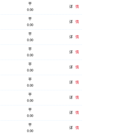
平
情
0.00
平
情
0.00
平
情
0.00
平
情
0.00
平
情
0.00
平
情
0.00
平
情
0.00
平
情
0.00
平
情
0.00