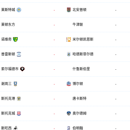
莱斯特城
北安普顿
-
莱顿东方
牛津联
-
诺维奇
米尔顿凯恩斯
-
普雷斯顿
哈德斯菲尔德
-
索尔福德市
什鲁斯伯里
-
谢周三
博尔顿
-
斯托克港
唐卡斯特
-
斯托克城
奥尔德姆
-
斯旺西
伯明翰
-