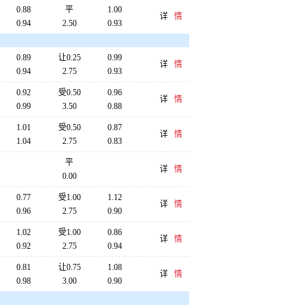
0.88
平
1.00
情
0.94
2.50
0.93
0.89
让0.25
0.99
情
0.94
2.75
0.93
0.92
受0.50
0.96
情
0.99
3.50
0.88
1.01
受0.50
0.87
情
1.04
2.75
0.83
平
情
0.00
0.77
受1.00
1.12
情
0.96
2.75
0.90
1.02
受1.00
0.86
情
0.92
2.75
0.94
0.81
让0.75
1.08
情
0.98
3.00
0.90