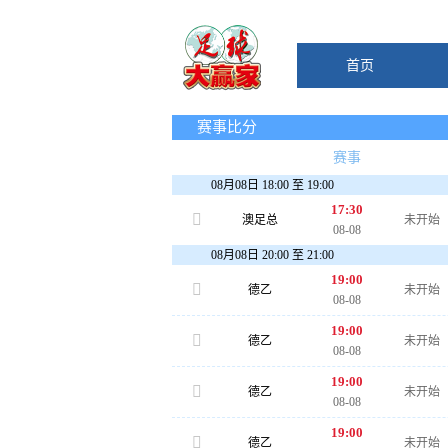
首页
赛事比分
赛事
08月08日 18:00 至 19:00
17:30
澳足总
未开始
08-08
08月08日 20:00 至 21:00
19:00
德乙
未开始
08-08
19:00
德乙
未开始
08-08
19:00
德乙
未开始
08-08
19:00
德乙
未开始