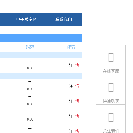
电子版专区
联系我们
指数
详情
平
情
0.00
在线客服
平
情
0.00
平
情
快速购买
0.00
平
情
0.00
平
关注我们
情