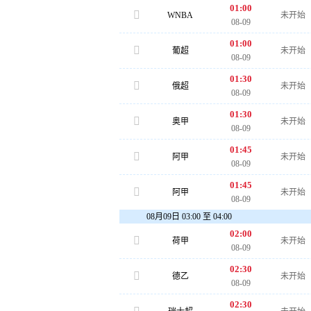
01:00
WNBA
未开始
08-09
01:00
葡超
未开始
08-09
01:30
俄超
未开始
08-09
01:30
奥甲
未开始
08-09
01:45
阿甲
未开始
08-09
01:45
阿甲
未开始
08-09
08月09日 03:00 至 04:00
02:00
荷甲
未开始
08-09
02:30
德乙
未开始
08-09
02:30