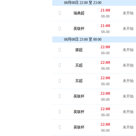
08月08日 22:00 至 23:00
21:00
瑞典超
未开始
08-08
21:00
英联杯
未开始
08-08
08月08日 23:00 至 00:00
22:00
挪超
未开始
08-08
22:00
苏超
未开始
08-08
22:00
苏超
未开始
08-08
22:00
英联杯
未开始
08-08
22:00
英联杯
未开始
08-08
22:00
英联杯
未开始
08-08