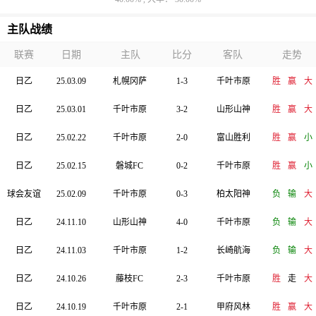
主队战绩
联赛
日期
主队
比分
客队
走势
日乙
25.03.09
札幌冈萨
1-3
千叶市原
胜
赢
大
日乙
25.03.01
千叶市原
3-2
山形山神
胜
赢
大
日乙
25.02.22
千叶市原
2-0
富山胜利
胜
赢
小
日乙
25.02.15
磐城FC
0-2
千叶市原
胜
赢
小
球会友谊
25.02.09
千叶市原
0-3
柏太阳神
负
输
大
日乙
24.11.10
山形山神
4-0
千叶市原
负
输
大
日乙
24.11.03
千叶市原
1-2
长崎航海
负
输
大
日乙
24.10.26
藤枝FC
2-3
千叶市原
胜
走
大
日乙
24.10.19
千叶市原
2-1
甲府风林
胜
赢
大