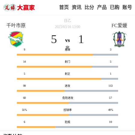
首页
赢家视点
赛事比分
实战版入口
我的业
日乙
千叶市原
FC爱媛
2025/03/16 13:00
5
1
vs
技术统计
完
9
角球
3
14
射门
5
5
射正
1
99
进攻
113
60
危险进攻
57
51%
控球率
49%
6
犯规
10