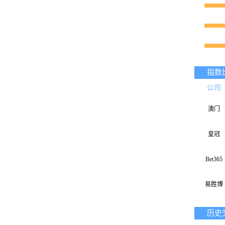
指数
公司
澳门
皇冠
Bet365
易胜博
历史