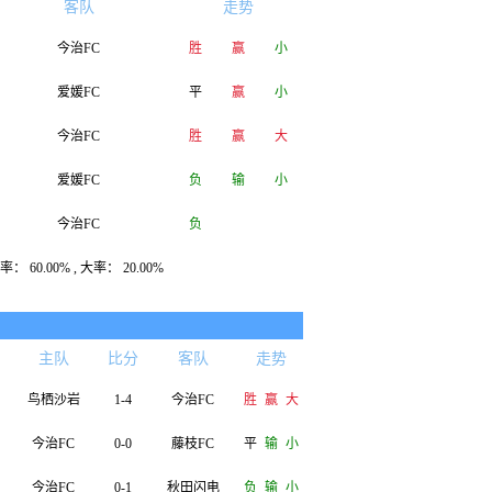
客队
走势
今治FC
胜
赢
小
爱媛FC
平
赢
小
今治FC
胜
赢
大
爱媛FC
负
输
小
今治FC
负
： 60.00% , 大率： 20.00%
主队
比分
客队
走势
鸟栖沙岩
1-4
今治FC
胜
赢
大
今治FC
0-0
藤枝FC
平
输
小
今治FC
0-1
秋田闪电
负
输
小