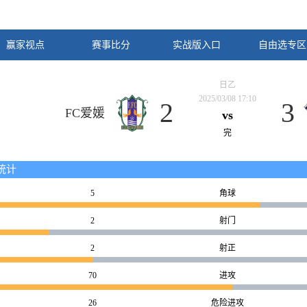
赢家视点
赛事比分
实战版入口
自由选专区
日乙
2025/03/08 17:10
2
3
FC爱媛
vs
完
统计
5
角球
2
射门
2
射正
70
进攻
26
危险进攻