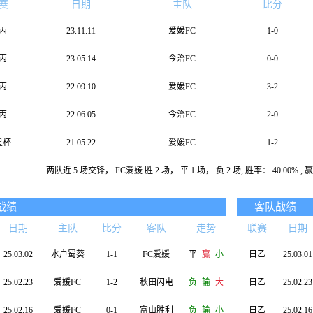
赛
日期
主队
比分
丙
23.11.11
爱媛FC
1-0
丙
23.05.14
今治FC
0-0
丙
22.09.10
爱媛FC
3-2
丙
22.06.05
今治FC
2-0
皇杯
21.05.22
爱媛FC
1-2
两队近 5 场交锋， FC爱媛 胜 2 场， 平 1 场， 负 2 场, 胜率： 40.00% , 赢率
战绩
客队战绩
日期
主队
比分
客队
走势
联赛
日期
25.03.02
水户蜀葵
1-1
FC爱媛
平
赢
小
日乙
25.03.01
25.02.23
爱媛FC
1-2
秋田闪电
负
输
大
日乙
25.02.23
25.02.16
爱媛FC
0-1
富山胜利
负
输
小
日乙
25.02.16