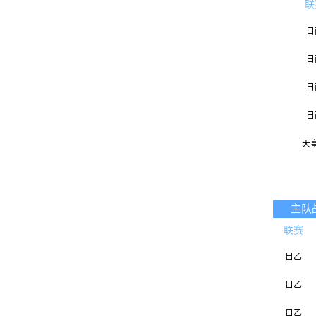
联
日
日
日
日
天
主队
联赛
日乙
日乙
日乙