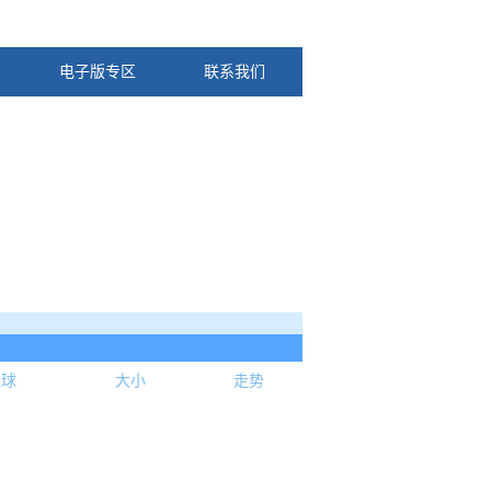
电子版专区
联系我们
让球
大小
走势