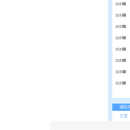
J2/J3联
J2/J3联
J2/J3联
J2/J3联
J2/J3联
J2/J3联
J2/J3联
J2/J3联
球队
位置