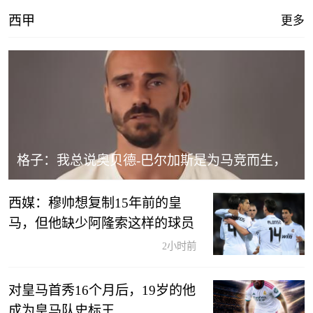
西甲
更多
格子：我总说奥贝德-巴尔加斯是为马竞而生，
相信他会成功
西媒：穆帅想复制15年前的皇
马，但他缺少阿隆索这样的球员
2小时前
对皇马首秀16个月后，19岁的他
成为皇马队史标王