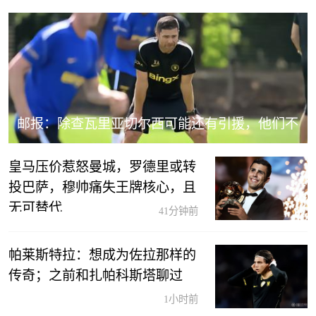
邮报：除查瓦里亚切尔西可能还有引援，他们不
担心卖人的压力
皇马压价惹怒曼城，罗德里或转
投巴萨，穆帅痛失王牌核心，且
无可替代
41分钟前
帕莱斯特拉：想成为佐拉那样的
传奇；之前和扎帕科斯塔聊过
1小时前