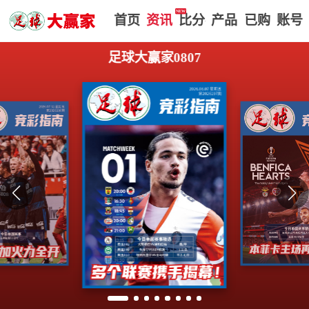
首页
赢家视点
赛事比分
实战版入口
我的
足球大赢家0807