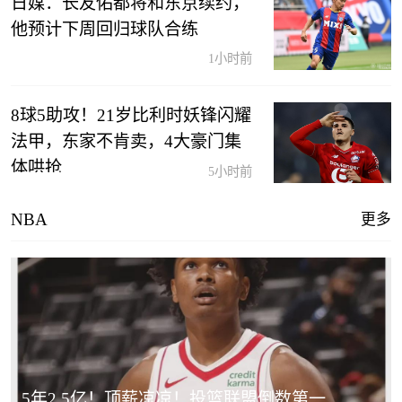
日媒：长友佑都将和东京续约，
他预计下周回归球队合练
1小时前
8球5助攻！21岁比利时妖锋闪耀
法甲，东家不肯卖，4大豪门集
体哄抢
5小时前
NBA
更多
5年2.5亿！顶薪凉凉！投篮联盟倒数第一