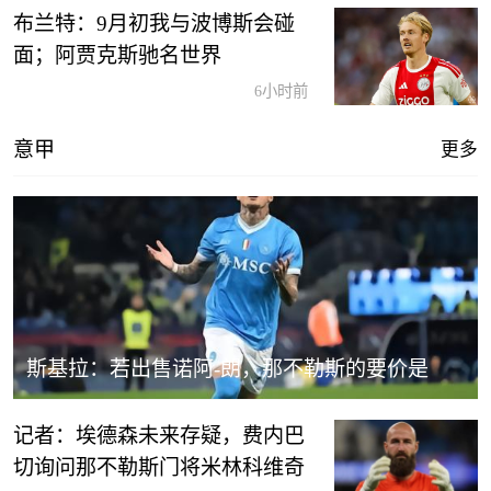
布兰特：9月初我与波博斯会碰
面；阿贾克斯驰名世界
6小时前
意甲
更多
斯基拉：若出售诺阿-朗，那不勒斯的要价是
2500万-3000万欧元
记者：埃德森未来存疑，费内巴
切询问那不勒斯门将米林科维奇