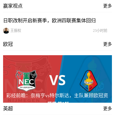
赢家视点
更多
日职改制开启新赛季，欧洲四联赛集体回归
王振权
23小时前
欧冠
更多
彩经前瞻：奈梅亨vs特尔斯达，主队兼顾欧冠资
格赛需防冷门
英超
更多