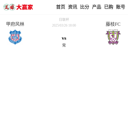
首页
赢家视点
赛事比分
实战版入口
我的业
日联杯
甲府风林
藤枝FC
2025/03/26 18:00
vs
完