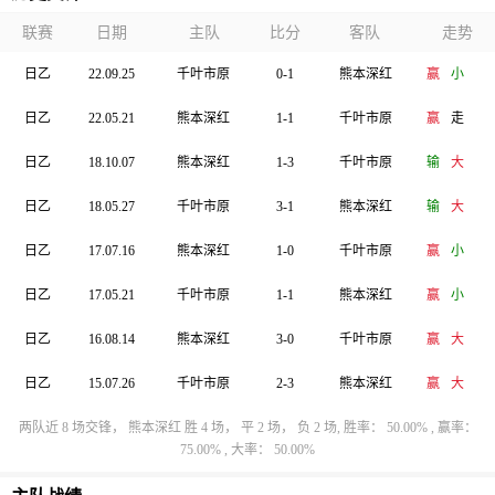
联赛
日期
主队
比分
客队
走势
日乙
22.09.25
千叶市原
0-1
熊本深红
赢
小
日乙
22.05.21
熊本深红
1-1
千叶市原
赢
走
日乙
18.10.07
熊本深红
1-3
千叶市原
输
大
日乙
18.05.27
千叶市原
3-1
熊本深红
输
大
日乙
17.07.16
熊本深红
1-0
千叶市原
赢
小
日乙
17.05.21
千叶市原
1-1
熊本深红
赢
小
日乙
16.08.14
熊本深红
3-0
千叶市原
赢
大
日乙
15.07.26
千叶市原
2-3
熊本深红
赢
大
两队近 8 场交锋， 熊本深红 胜 4 场， 平 2 场， 负 2 场, 胜率： 50.00% , 赢率：
75.00% , 大率： 50.00%