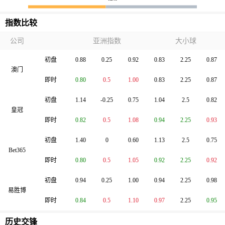
指数比较
公司
亚洲指数
大小球
初盘
0.88
0.25
0.92
0.83
2.25
0.87
澳门
即时
0.80
0.5
1.00
0.83
2.25
0.87
初盘
1.14
-0.25
0.75
1.04
2.5
0.82
皇冠
即时
0.82
0.5
1.08
0.94
2.25
0.93
初盘
1.40
0
0.60
1.13
2.5
0.75
Bet365
即时
0.80
0.5
1.05
0.92
2.25
0.92
初盘
0.94
0.25
1.00
0.94
2.25
0.98
易胜博
即时
0.84
0.5
1.10
0.97
2.25
0.95
历史交锋