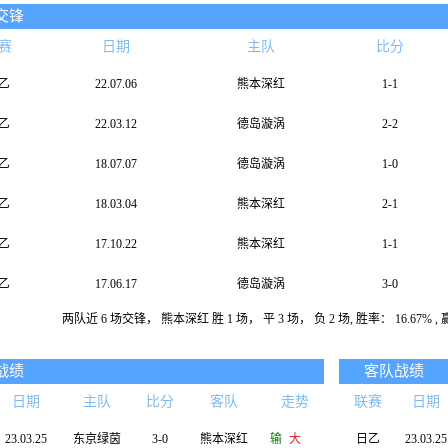
交锋
赛
日期
主队
比分
乙
22.07.06
熊本深红
1-1
乙
22.03.12
德岛漩涡
2-2
乙
18.07.07
德岛漩涡
1-0
乙
18.03.04
熊本深红
2-1
乙
17.10.22
熊本深红
1-1
乙
17.06.17
德岛漩涡
3-0
两队近 6 场交锋， 熊本深红 胜 1 场， 平 3 场， 负 2 场, 胜率： 16.67% , 赢率
战绩
客队战绩
日期
主队
比分
客队
走势
联赛
日期
23.03.25
东京绿茵
3-0
熊本深红
输
大
日乙
23.03.25