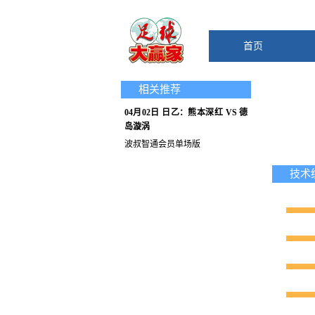
首页
相关推荐
04月02日 日乙：熊本深红 VS 德
岛漩涡
波叔智通会员单场版
技术