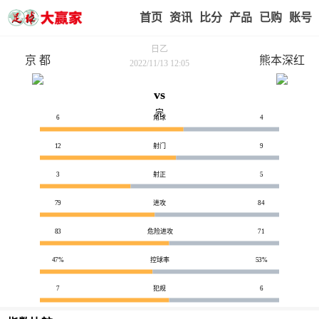
首页
赢家视点
赛事比分
实战版入口
我的业
日乙
京 都
熊本深红
2022/11/13 12:05
vs
技术统计
完
6
角球
4
12
射门
9
3
射正
5
79
进攻
84
83
危险进攻
71
47%
控球率
53%
7
犯规
6