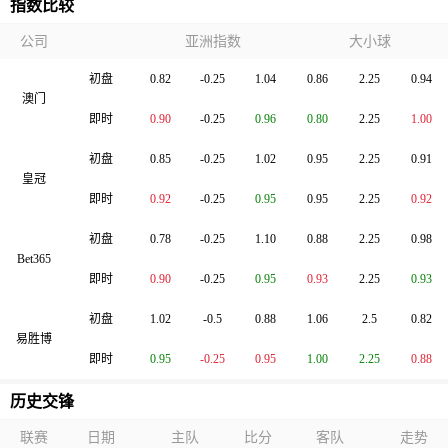
指数比较
公司
亚洲指数
大小球
初盘
0.82
-0.25
1.04
0.86
2.25
0.94
澳门
即时
0.90
-0.25
0.96
0.80
2.25
1.00
初盘
0.85
-0.25
1.02
0.95
2.25
0.91
皇冠
即时
0.92
-0.25
0.95
0.95
2.25
0.92
初盘
0.78
-0.25
1.10
0.88
2.25
0.98
Bet365
即时
0.90
-0.25
0.95
0.93
2.25
0.93
初盘
1.02
-0.5
0.88
1.06
2.5
0.82
易胜博
即时
0.95
-0.25
0.95
1.00
2.25
0.88
历史交锋
联赛
日期
主队
比分
客队
走势