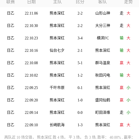
联赛
日期
主队
比分
客队
走势
日乙
22.11.06
熊本深红
2-2
山形山神
走
大
日乙
22.10.30
熊本深红
2-2
大分三神
走
大
日乙
22.10.23
熊本深红
3-4
横滨FC
输
大
日乙
22.10.16
仙台七夕
2-1
熊本深红
输
大
日乙
22.10.08
熊本深红
5-1
群马温泉
赢
大
日乙
22.10.02
熊本深红
1-2
秋田闪电
输
大
日乙
22.09.25
千叶市原
0-1
熊本深红
赢
小
日乙
22.09.20
熊本深红
1-0
盛冈仙鹤
赢
小
日乙
22.09.14
熊本深红
0-0
町田泽维
走
小
日乙
22.09.10
长崎航海
1-3
熊本深红
赢
大
两队近 10 场交锋， 熊本深红 胜 4 场， 平 3 场， 负 3 场, 胜率： 40.00% , 赢率：