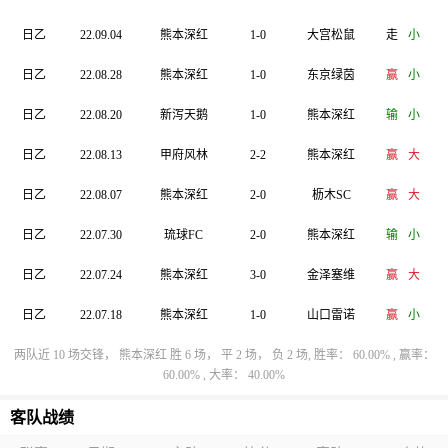
日乙
22.09.04
熊本深红
1-0
大宫松鼠
走
小
日乙
22.08.28
熊本深红
1-0
东京绿茵
赢
小
日乙
22.08.20
新泻天鹅
1-0
熊本深红
输
小
日乙
22.08.13
甲府风林
2-2
熊本深红
赢
大
日乙
22.08.07
熊本深红
2-0
枥木SC
赢
大
日乙
22.07.30
琉球FC
2-0
熊本深红
输
小
日乙
22.07.24
熊本深红
3-0
金泽塞维
赢
大
日乙
22.07.18
熊本深红
1-0
山口雷诺
赢
小
两队近 10 场交锋， 熊本深红 胜 6 场， 平 2 场， 负 2 场, 胜率： 60.00% , 赢率：
60.00% , 大率： 40.00%
客队战绩