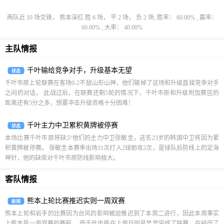
两队近 10 场交锋， 熊本深红 胜 6 场， 平 2 场， 负 2 场, 胜率： 60.00% , 赢率：
60.00% , 大率： 40.00%
主队情报
千叶输给竞争对手，升级基本无望
状态
千叶市原上轮联赛在客场0-2不敌山形山神，他们输掉了这场和升级直接竞争对手
之间的对话。 此战过后，在联赛还剩5轮的情况下，千叶市原和升级附加赛区的
距离还有5分之多，想要冲击升级资格十分困难！
千叶主力中卫累积黄牌被停赛
状态
本场比赛千叶市原将缺少他们的主力中卫张敏圭，这名23岁的韩国中卫将因为累
积黄牌被停赛。 张敏圭本赛季出场31次打入2球助攻2次，是球队后防线上的定海
神针，他的缺席对千叶市原防线影响极大。
客队情报
熊本上轮比赛推迟实则一周双赛
新闻
熊本上轮和岩手的比赛因为台风的影响被迫推迟到了本周二进行，因此本周事实
上熊本是一周双赛的赛程。 而千叶市原在上周日则是早早完成了联赛，在经历了