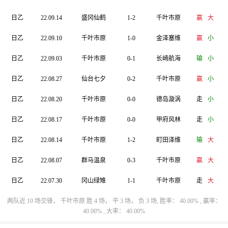
日乙
22.09.14
盛冈仙鹤
1-2
千叶市原
赢
大
日乙
22.09.10
千叶市原
1-0
金泽塞维
赢
小
日乙
22.09.03
千叶市原
0-1
长崎航海
输
小
日乙
22.08.27
仙台七夕
0-2
千叶市原
赢
小
日乙
22.08.20
千叶市原
0-0
德岛漩涡
走
小
日乙
22.08.17
千叶市原
0-0
甲府风林
走
小
日乙
22.08.14
千叶市原
1-2
町田泽维
输
大
日乙
22.08.07
群马温泉
0-3
千叶市原
赢
大
日乙
22.07.30
冈山绿雉
1-1
千叶市原
走
大
两队近 10 场交锋， 千叶市原 胜 4 场， 平 3 场， 负 3 场, 胜率： 40.00% , 赢率：
40.00% , 大率： 40.00%