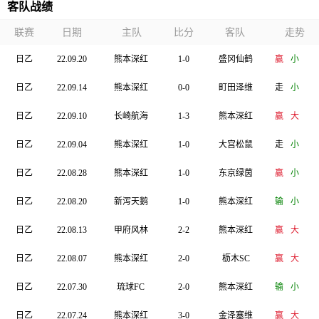
客队战绩
联赛
日期
主队
比分
客队
走势
日乙
22.09.20
熊本深红
1-0
盛冈仙鹤
赢
小
日乙
22.09.14
熊本深红
0-0
町田泽维
走
小
日乙
22.09.10
长崎航海
1-3
熊本深红
赢
大
日乙
22.09.04
熊本深红
1-0
大宫松鼠
走
小
日乙
22.08.28
熊本深红
1-0
东京绿茵
赢
小
日乙
22.08.20
新泻天鹅
1-0
熊本深红
输
小
日乙
22.08.13
甲府风林
2-2
熊本深红
赢
大
日乙
22.08.07
熊本深红
2-0
枥木SC
赢
大
日乙
22.07.30
琉球FC
2-0
熊本深红
输
小
日乙
22.07.24
熊本深红
3-0
金泽塞维
赢
大