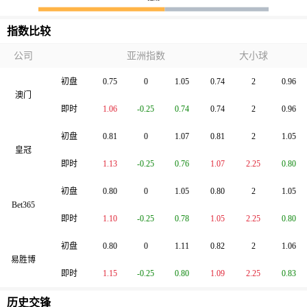
指数比较
公司
亚洲指数
大小球
初盘
0.75
0
1.05
0.74
2
0.96
澳门
即时
1.06
-0.25
0.74
0.74
2
0.96
初盘
0.81
0
1.07
0.81
2
1.05
皇冠
即时
1.13
-0.25
0.76
1.07
2.25
0.80
初盘
0.80
0
1.05
0.80
2
1.05
Bet365
即时
1.10
-0.25
0.78
1.05
2.25
0.80
初盘
0.80
0
1.11
0.82
2
1.06
易胜博
即时
1.15
-0.25
0.80
1.09
2.25
0.83
历史交锋