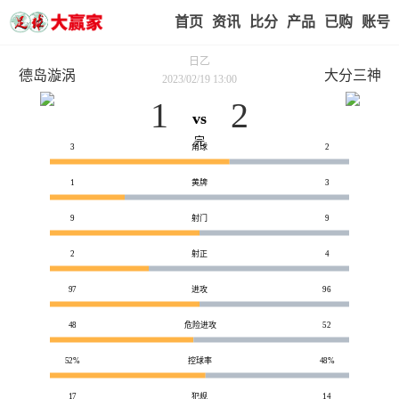
首页
赢家视点
赛事比分
实战版入口
我的业
日乙
德岛漩涡
大分三神
2023/02/19 13:00
1
2
vs
技术统计
完
3
角球
2
1
黄牌
3
9
射门
9
2
射正
4
97
进攻
96
48
危险进攻
52
52%
控球率
48%
17
犯规
14