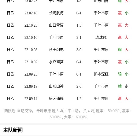
日乙
23.02.25
千叶市原
1-3
山形山神
输
大
日乙
23.02.18
长崎航海
0-1
千叶市原
赢
小
日乙
22.10.23
山口雷诺
1-3
千叶市原
赢
大
日乙
22.10.16
千叶市原
2-1
琉球FC
赢
大
日乙
22.10.08
秋田闪电
3-0
千叶市原
输
大
日乙
22.10.02
水户蜀葵
0-1
千叶市原
赢
小
日乙
22.09.25
千叶市原
0-1
熊本深红
输
小
日乙
22.09.18
山形山神
2-0
千叶市原
输
走
日乙
22.09.14
盛冈仙鹤
1-2
千叶市原
赢
大
两队近 10 场交锋， 千叶市原 胜 5 场， 平 1 场， 负 4 场, 胜率： 50.00% , 赢率：
50.00% , 大率： 60.00%
主队新闻