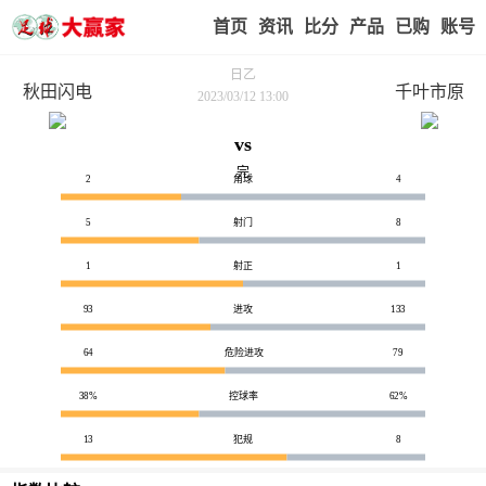
首页
赢家视点
赛事比分
实战版入口
我的业
日乙
秋田闪电
千叶市原
2023/03/12 13:00
vs
技术统计
完
2
角球
4
5
射门
8
1
射正
1
93
进攻
133
64
危险进攻
79
38%
控球率
62%
13
犯规
8