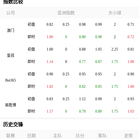
指数比较
公司
亚洲指数
大小球
初盘
0.82
0.25
0.98
0.99
2
0.71
澳门
即时
1.00
0
0.80
0.98
2
0.72
初盘
1.00
0
0.88
1.05
2.25
0.81
皇冠
即时
1.14
0
0.77
0.87
1.75
1.00
初盘
0.90
0.25
0.95
0.95
2
0.90
Bet365
即时
1.02
0
0.82
0.85
1.75
1.00
初盘
0.83
0.25
1.12
0.99
2
0.93
易胜博
即时
1.17
0
0.79
0.89
1.75
1.03
历史交锋
联赛
日期
主队
比分
客队
走势