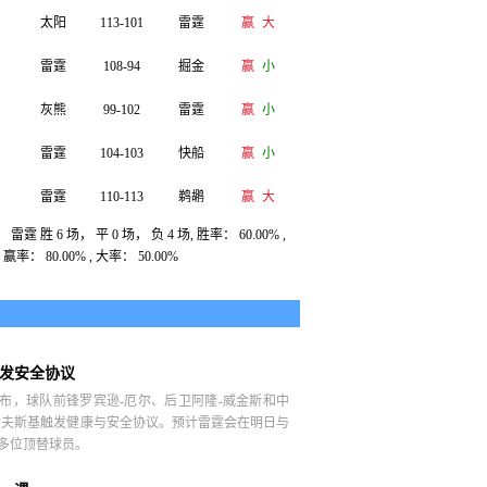
太阳
113-101
雷霆
赢
大
雷霆
108-94
掘金
赢
小
灰熊
99-102
雷霆
赢
小
雷霆
104-103
快船
赢
小
雷霆
110-113
鹈鹕
赢
大
雷霆 胜 6 场， 平 0 场， 负 4 场, 胜率： 60.00% ,
雷霆
84-103
独行侠
输
小
赢率： 80.00% , 大率： 50.00%
雷霆
95-116
湖人
输
小
猛龙
109-110
雷霆
赢
大
活塞
103-114
雷霆
赢
大
发安全协议
布，球队前锋罗宾逊-厄尔、后卫阿隆-威金斯和中
舍夫斯基触发健康与安全协议。预计雷霆会在明日与
多位顶替球员。