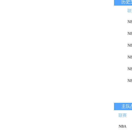
历史
联
N
N
N
N
N
N
N
N
主队
联赛
N
NBA
N