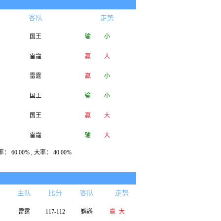
客队
走势
国王
输
小
雷霆
赢
大
雷霆
赢
小
国王
输
小
国王
赢
大
雷霆
输
大
 60.00% , 大率： 40.00%
雷霆
赢
小
国王
赢
小
主队
比分
客队
走势
雷霆
赢
小
雷霆
117-112
鹈鹕
赢
大
雷霆
输
大