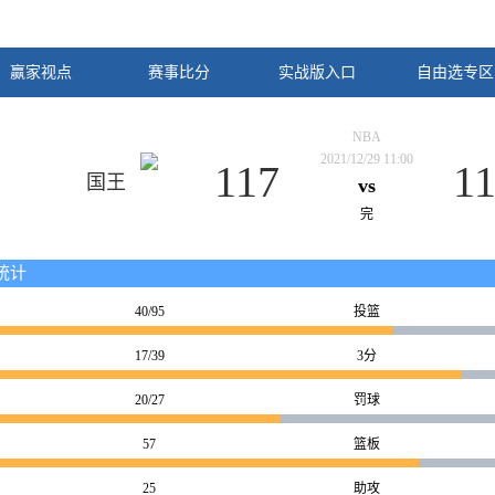
赢家视点
赛事比分
实战版入口
自由选专区
NBA
2021/12/29 11:00
117
1
国王
vs
完
统计
40/95
投篮
17/39
3分
20/27
罚球
57
篮板
25
助攻