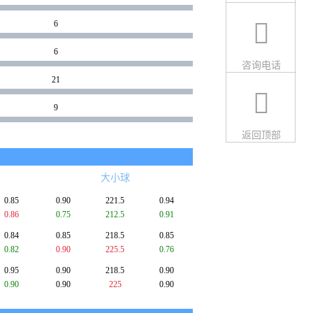
6
6
咨询电话
21
9
返回顶部
大小球
0.85
0.90
221.5
0.94
0.86
0.75
212.5
0.91
0.84
0.85
218.5
0.85
0.82
0.90
225.5
0.76
0.95
0.90
218.5
0.90
0.90
0.90
225
0.90