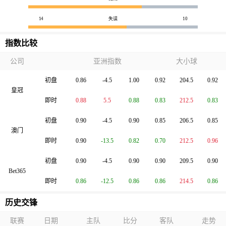
14
失误
10
指数比较
公司
亚洲指数
大小球
初盘
0.86
-4.5
1.00
0.92
204.5
0.92
皇冠
即时
0.88
5.5
0.88
0.83
212.5
0.83
初盘
0.90
-4.5
0.90
0.85
206.5
0.85
澳门
即时
0.90
-13.5
0.82
0.70
212.5
0.96
初盘
0.90
-4.5
0.90
0.90
209.5
0.90
Bet365
即时
0.86
-12.5
0.86
0.86
214.5
0.86
历史交锋
联赛
日期
主队
比分
客队
走势