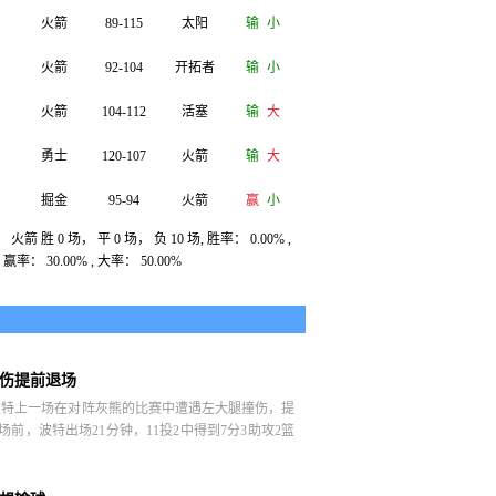
火箭
89-115
太阳
输
小
火箭
92-104
开拓者
输
小
火箭
104-112
活塞
输
大
勇士
120-107
火箭
输
大
掘金
95-94
火箭
赢
小
火箭 胜 0 场， 平 0 场， 负 10 场, 胜率： 0.00% ,
太阳
123-111
火箭
输
大
赢率： 30.00% , 大率： 50.00%
湖人
119-117
火箭
赢
大
湖人
95-85
火箭
赢
小
火箭
91-122
爵士
输
小
伤提前退场
波特上一场在对阵灰熊的比赛中遭遇左大腿撞伤，提
前，波特出场21分钟，11投2中得到7分3助攻2篮