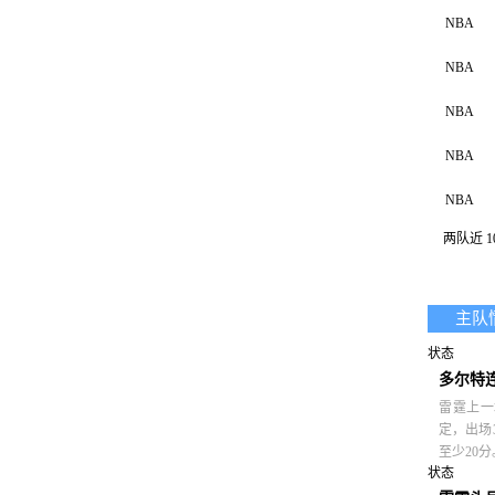
NBA
NBA
NBA
NBA
NBA
两队近 10
NBA
NBA
主队
NBA
状态
NBA
多尔特连
雷霆上一
定，出场
至少20
状态