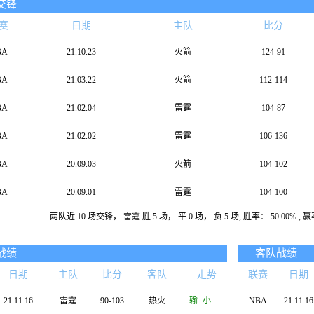
交锋
赛
日期
主队
比分
BA
21.10.23
火箭
124-91
BA
21.03.22
火箭
112-114
BA
21.02.04
雷霆
104-87
BA
21.02.02
雷霆
106-136
BA
20.09.03
火箭
104-102
BA
20.09.01
雷霆
104-100
两队近 10 场交锋， 雷霆 胜 5 场， 平 0 场， 负 5 场, 胜率： 50.00% , 赢率：
BA
20.08.30
火箭
114-80
BA
20.08.25
雷霆
117-114
战绩
客队战绩
日期
主队
比分
客队
走势
联赛
日期
BA
20.08.23
雷霆
119-107
21.11.16
雷霆
90-103
热火
输
小
NBA
21.11.16
BA
20.08.21
火箭
111-98