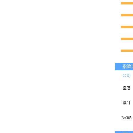
指数
公司
皇冠
澳门
Bet365