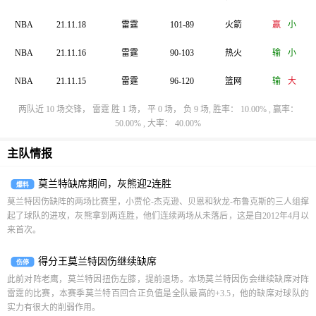
NBA
21.11.18
雷霆
101-89
火箭
赢
小
NBA
21.11.16
雷霆
90-103
热火
输
小
NBA
21.11.15
雷霆
96-120
篮网
输
大
两队近 10 场交锋， 雷霆 胜 1 场， 平 0 场， 负 9 场, 胜率： 10.00% , 赢率：
50.00% , 大率： 40.00%
主队情报
莫兰特缺席期间，灰熊迎2连胜
爆料
莫兰特因伤缺阵的两场比赛里，小贾伦-杰克逊、贝恩和狄龙-布鲁克斯的三人组撑
起了球队的进攻，灰熊拿到两连胜，他们连续两场从未落后，这是自2012年4月以
来首次。
得分王莫兰特因伤继续缺席
伤停
此前对阵老鹰，莫兰特因扭伤左膝，提前退场。本场莫兰特因伤会继续缺席对阵
雷霆的比赛，本赛季莫兰特百回合正负值是全队最高的+3.5，他的缺席对球队的
实力有很大的削弱作用。