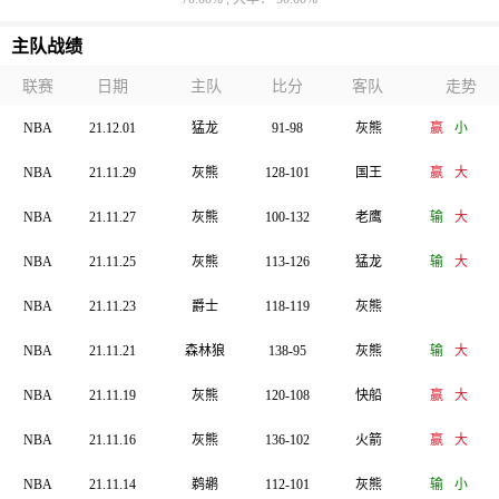
主队战绩
联赛
日期
主队
比分
客队
走势
NBA
21.12.01
猛龙
91-98
灰熊
赢
小
NBA
21.11.29
灰熊
128-101
国王
赢
大
NBA
21.11.27
灰熊
100-132
老鹰
输
大
NBA
21.11.25
灰熊
113-126
猛龙
输
大
NBA
21.11.23
爵士
118-119
灰熊
NBA
21.11.21
森林狼
138-95
灰熊
输
大
NBA
21.11.19
灰熊
120-108
快船
赢
大
NBA
21.11.16
灰熊
136-102
火箭
赢
大
NBA
21.11.14
鹈鹕
112-101
灰熊
输
小