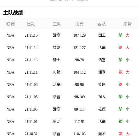
主队战绩
联赛
日期
主队
比分
客队
走势
NBA
21.11.16
活塞
107-129
国王
输
大
NBA
21.11.14
猛龙
121-127
活塞
赢
大
NBA
21.11.13
骑士
98-78
活塞
输
小
NBA
21.11.11
火箭
104-112
活塞
赢
大
NBA
21.11.06
活塞
90-96
篮网
赢
小
NBA
21.11.05
活塞
98-109
76人
输
小
NBA
21.11.03
活塞
89-117
雄鹿
输
小
NBA
21.11.01
篮网
117-91
活塞
输
小
NBA
21.10.31
活塞
110-103
魔术
赢
大