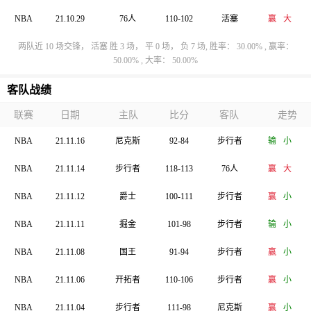
NBA
21.10.29
76人
110-102
活塞
赢
大
两队近 10 场交锋， 活塞 胜 3 场， 平 0 场， 负 7 场, 胜率： 30.00% , 赢率：
50.00% , 大率： 50.00%
客队战绩
联赛
日期
主队
比分
客队
走势
NBA
21.11.16
尼克斯
92-84
步行者
输
小
NBA
21.11.14
步行者
118-113
76人
赢
大
NBA
21.11.12
爵士
100-111
步行者
赢
小
NBA
21.11.11
掘金
101-98
步行者
输
小
NBA
21.11.08
国王
91-94
步行者
赢
小
NBA
21.11.06
开拓者
110-106
步行者
赢
小
NBA
21.11.04
步行者
111-98
尼克斯
赢
小