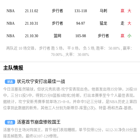
NBA
21.11.02
步行者
131-118
马刺
赢
大
NBA
21.10.31
步行者
94-97
猛龙
走
大
NBA
21.10.30
篮网
105-98
步行者
赢
小
两队近 10 场交锋， 步行者 胜 5 场， 平 0 场， 负 5 场, 胜率： 50.00% , 赢率：
70.00% , 大率： 30.00%
主队情报
状元坎宁安打出最佳一战
状态
今日活塞虽然输球，但状元秀凯德-坎宁安表现出色，他首发出场35分钟，20投10
中，三分11投5中，得到25分8篮板8助攻2抢断，打出本赛季至今个人最佳表现。
据统计，坎宁安新秀赛季就单场25+8+8，并命中5记三分球，是NBA历史上第四
位拿到此数据的新秀，其他三人分别为斯蒂芬-库里(2次)、特雷-杨和杰森-基德。
活塞首节崩盘惨败国王
状态
活塞今日主场对阵国王，首节他们表现糟糕，单节仅得12分，以12-31净负19分直
接丢掉胜势。最终以107-129惨败。