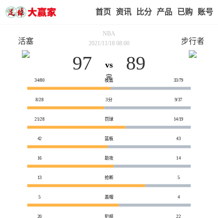
首页
赢家视点
赛事比分
实战版入口
我的业
NBA
活塞
步行者
2021/11/18 08:00
97
89
vs
技术统计
完
34/80
投篮
33/79
8/28
3分
9/37
21/28
罚球
14/19
42
篮板
43
16
助攻
14
13
抢断
5
5
盖帽
4
20
犯规
22