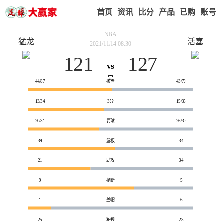
首页
赢家视点
赛事比分
实战版入口
我的业
NBA
猛龙
活塞
2021/11/14 08:30
121
127
vs
技术统计
完
44/87
投篮
43/79
13/34
3分
15/35
20/31
罚球
26/30
39
篮板
34
21
助攻
34
9
抢断
5
1
盖帽
6
25
犯规
23