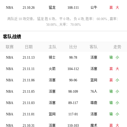
NBA
21.10.26
猛龙
108-111
公牛
赢
大
两队近 10 场交锋， 猛龙 胜 6 场， 平 0 场， 负 4 场, 胜率： 60.00% , 赢率：
50.00% , 大率： 70.00%
客队战绩
联赛
日期
主队
比分
客队
走势
NBA
21.11.13
骑士
98-78
活塞
输
小
NBA
21.11.11
火箭
104-112
活塞
赢
大
NBA
21.11.06
活塞
90-96
篮网
赢
小
NBA
21.11.05
活塞
98-109
76人
输
小
NBA
21.11.03
活塞
89-117
雄鹿
输
小
NBA
21.11.01
篮网
117-91
活塞
输
小
NBA
21.10.31
活塞
110-103
魔术
赢
大