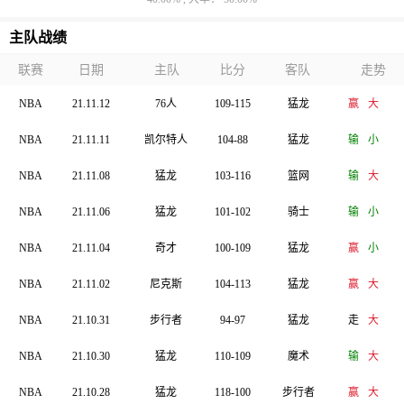
主队战绩
联赛
日期
主队
比分
客队
走势
NBA
21.11.12
76人
109-115
猛龙
赢
大
NBA
21.11.11
凯尔特人
104-88
猛龙
输
小
NBA
21.11.08
猛龙
103-116
篮网
输
大
NBA
21.11.06
猛龙
101-102
骑士
输
小
NBA
21.11.04
奇才
100-109
猛龙
赢
小
NBA
21.11.02
尼克斯
104-113
猛龙
赢
大
NBA
21.10.31
步行者
94-97
猛龙
走
大
NBA
21.10.30
猛龙
110-109
魔术
输
大
NBA
21.10.28
猛龙
118-100
步行者
赢
大