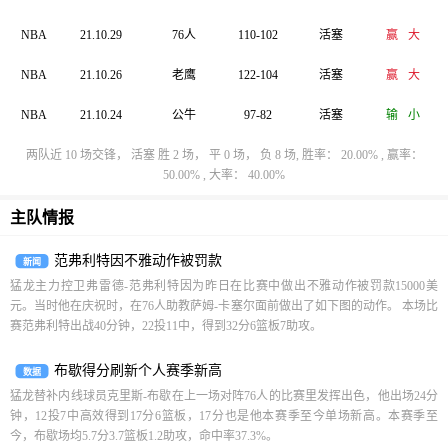
NBA
21.10.29
76人
110-102
活塞
赢
大
NBA
21.10.26
老鹰
122-104
活塞
赢
大
NBA
21.10.24
公牛
97-82
活塞
输
小
两队近 10 场交锋， 活塞 胜 2 场， 平 0 场， 负 8 场, 胜率： 20.00% , 赢率：
50.00% , 大率： 40.00%
主队情报
范弗利特因不雅动作被罚款
新闻
猛龙主力控卫弗雷德-范弗利特因为昨日在比赛中做出不雅动作被罚款15000美
元。当时他在庆祝时，在76人助教萨姆-卡塞尔面前做出了如下图的动作。 本场比
赛范弗利特出战40分钟，22投11中，得到32分6篮板7助攻。
布歇得分刷新个人赛季新高
数据
猛龙替补内线球员克里斯-布歇在上一场对阵76人的比赛里发挥出色，他出场24分
钟，12投7中高效得到17分6篮板，17分也是他本赛季至今单场新高。本赛季至
今，布歇场均5.7分3.7篮板1.2助攻，命中率37.3%。