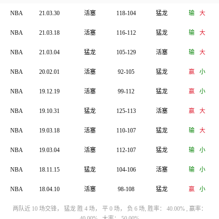
NBA
21.03.30
活塞
118-104
猛龙
输
大
NBA
21.03.18
活塞
116-112
猛龙
输
大
NBA
21.03.04
猛龙
105-129
活塞
输
大
NBA
20.02.01
活塞
92-105
猛龙
赢
小
NBA
19.12.19
活塞
99-112
猛龙
赢
小
NBA
19.10.31
猛龙
125-113
活塞
赢
大
NBA
19.03.18
活塞
110-107
猛龙
输
大
NBA
19.03.04
活塞
112-107
猛龙
输
小
NBA
18.11.15
猛龙
104-106
活塞
输
小
NBA
18.04.10
活塞
98-108
猛龙
赢
小
两队近 10 场交锋， 猛龙 胜 4 场， 平 0 场， 负 6 场, 胜率： 40.00% , 赢率：
40.00% , 大率： 50.00%