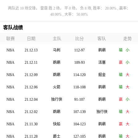
两队近 10 场交锋， 雷霆 胜 2 场， 平 0 场， 负 8 场, 胜率： 20.00% , 赢率：
40.00% , 大率： 50.00%
客队战绩
联赛
日期
主队
比分
客队
走势
NBA
21.12.13
马刺
112-97
鹈鹕
输
小
NBA
21.12.11
鹈鹕
109-93
活塞
赢
小
NBA
21.12.09
鹈鹕
114-120
掘金
输
大
NBA
21.12.06
火箭
118-108
鹈鹕
输
大
NBA
21.12.04
独行侠
91-107
鹈鹕
赢
小
NBA
21.12.02
鹈鹕
107-139
独行侠
输
大
NBA
21.11.30
快船
104-123
鹈鹕
赢
大
NBA
21.11.28
爵士
127-105
鹈鹕
输
大