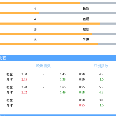
4
抢断
4
盖帽
18
犯规
15
失误
比较
欧洲指数
亚洲指数
初盘
2.50
-
1.45
0.90
4.5
即时
2.75
-
1.38
0.90
-1.5
初盘
2.20
-
1.65
0.95
5.5
即时
2.62
-
1.49
0.88
4.5
初盘
0.90
3.0
即时
0.95
-1.5