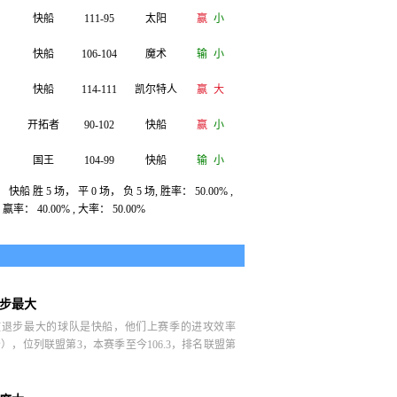
快船
111-95
太阳
赢
小
快船
106-104
魔术
输
小
快船
114-111
凯尔特人
赢
大
开拓者
90-102
快船
赢
小
国王
104-99
快船
输
小
快船 胜 5 场， 平 0 场， 负 5 场, 胜率： 50.00% ,
湖人
115-119
快船
赢
大
赢率： 40.00% , 大率： 50.00%
快船
115-124
国王
输
大
快船
104-123
鹈鹕
输
大
快船
90-105
勇士
输
小
步最大
攻退步最大的球队是快船，他们上赛季的进攻效率
得分），位列联盟第3，本赛季至今106.3，排名联盟第