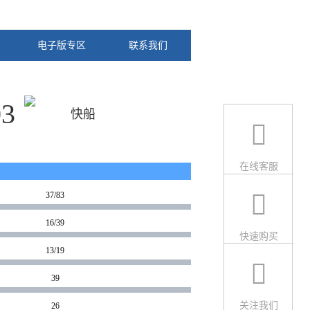
电子版专区
联系我们
03
快船
在线客服
37/83
16/39
快速购买
13/19
39
关注我们
26