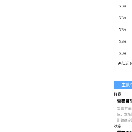
NBA
NBA
NBA
NBA
NBA
两队近 10
NBA
NBA
主队
NBA
阵容
NBA
雷霆目
雷霆方面
练，本场
斯顿确定
状态