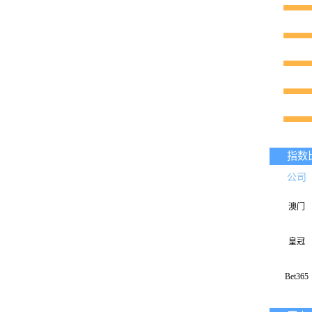
指数
公司
澳门
皇冠
Bet365