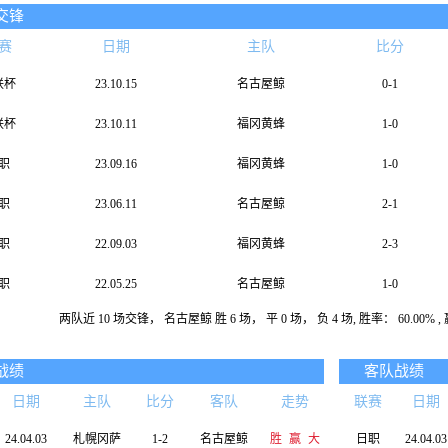
交锋
赛
日期
主队
比分
联杯
23.10.15
名古屋鲸
0-1
联杯
23.10.11
福冈黄蜂
1-0
职
23.09.16
福冈黄蜂
1-0
职
23.06.11
名古屋鲸
2-1
职
22.09.03
福冈黄蜂
2-3
职
22.05.25
名古屋鲸
1-0
两队近 10 场交锋， 名古屋鲸 胜 6 场， 平 0 场， 负 4 场, 胜率： 60.00% , 赢
职
21.08.22
名古屋鲸
1-0
职
21.02.28
福冈黄蜂
1-2
战绩
客队战绩
日期
主队
比分
客队
走势
联赛
日期
乙
17.08.20
名古屋鲸
3-1
24.04.03
札幌冈萨
1-2
名古屋鲸
胜
赢
大
日职
24.04.03
乙
17.06.17
福冈黄蜂
3-1