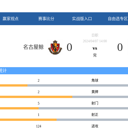
赢家视点
赛事比分
实战版入口
自由选专区
日职
2024/04/07 14:00
0
0
名古屋鲸
vs
完
统计
2
角球
2
黄牌
5
射门
1
射正
124
进攻