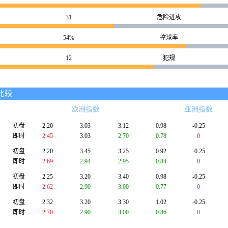
31
危险进攻
54%
控球率
12
犯规
比较
欧洲指数
亚洲指数
初盘
2.20
3.03
3.12
0.98
-0.25
即时
2.45
3.03
2.70
0.78
0
初盘
2.20
3.45
3.25
0.92
-0.25
即时
2.69
2.94
2.95
0.84
0
初盘
2.25
3.20
3.40
0.98
-0.25
即时
2.62
2.90
3.00
0.77
0
初盘
2.32
3.20
3.30
1.02
-0.25
即时
2.70
2.90
3.00
0.86
0