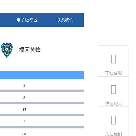
电子版专区
联系我们
福冈黄蜂
在线客服
8
3
快速购买
15
2
关注我们
88