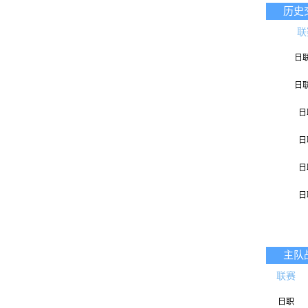
历史
联
日
日
日
日
日
日
日
日
主队
联赛
日
日职
日