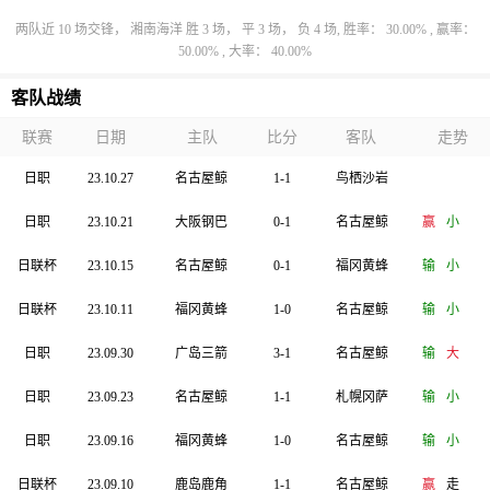
两队近 10 场交锋， 湘南海洋 胜 3 场， 平 3 场， 负 4 场, 胜率： 30.00% , 赢率：
50.00% , 大率： 40.00%
客队战绩
联赛
日期
主队
比分
客队
走势
日职
23.10.27
名古屋鲸
1-1
鸟栖沙岩
日职
23.10.21
大阪钢巴
0-1
名古屋鲸
赢
小
日联杯
23.10.15
名古屋鲸
0-1
福冈黄蜂
输
小
日联杯
23.10.11
福冈黄蜂
1-0
名古屋鲸
输
小
日职
23.09.30
广岛三箭
3-1
名古屋鲸
输
大
日职
23.09.23
名古屋鲸
1-1
札幌冈萨
输
小
日职
23.09.16
福冈黄蜂
1-0
名古屋鲸
输
小
日联杯
23.09.10
鹿岛鹿角
1-1
名古屋鲸
赢
走