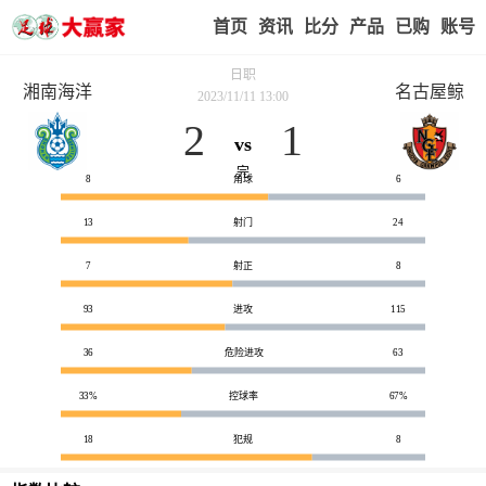
首页
赢家视点
赛事比分
实战版入口
我的业
日职
湘南海洋
名古屋鲸
2023/11/11 13:00
2
1
vs
技术统计
完
8
角球
6
13
射门
24
7
射正
8
93
进攻
115
36
危险进攻
63
33%
控球率
67%
18
犯规
8