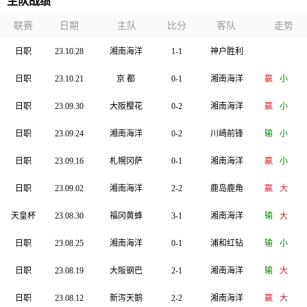
主队战绩
联赛
日期
主队
比分
客队
走势
日职
23.10.28
湘南海洋
1-1
神户胜利
日职
23.10.21
京 都
0-1
湘南海洋
赢
小
日职
23.09.30
大阪樱花
0-2
湘南海洋
赢
小
日职
23.09.24
湘南海洋
0-2
川崎前锋
输
小
日职
23.09.16
札幌冈萨
0-1
湘南海洋
赢
小
日职
23.09.02
湘南海洋
2-2
鹿岛鹿角
赢
大
天皇杯
23.08.30
福冈黄蜂
3-1
湘南海洋
输
大
日职
23.08.25
湘南海洋
0-1
浦和红钻
输
小
日职
23.08.19
大阪钢巴
2-1
湘南海洋
输
大
日职
23.08.12
新泻天鹅
2-2
湘南海洋
赢
大