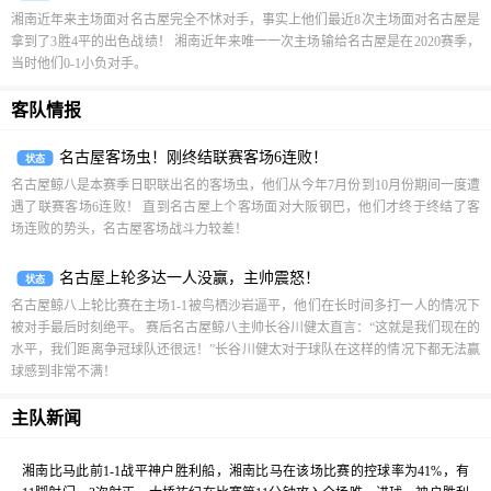
湘南近年来主场面对名古屋完全不怵对手，事实上他们最近8次主场面对名古屋是
拿到了3胜4平的出色战绩！ 湘南近年来唯一一次主场输给名古屋是在2020赛季，
当时他们0-1小负对手。
客队情报
名古屋客场虫！刚终结联赛客场6连败！
状态
名古屋鲸八是本赛季日职联出名的客场虫，他们从今年7月份到10月份期间一度遭
遇了联赛客场6连败！ 直到名古屋上个客场面对大阪钢巴，他们才终于终结了客
场连败的势头，名古屋客场战斗力较差！
名古屋上轮多达一人没赢，主帅震怒！
状态
名古屋鲸八上轮比赛在主场1-1被鸟栖沙岩逼平，他们在长时间多打一人的情况下
被对手最后时刻绝平。 赛后名古屋鲸八主帅长谷川健太直言：“这就是我们现在的
水平，我们距离争冠球队还很远！”长谷川健太对于球队在这样的情况下都无法赢
球感到非常不满！
主队新闻
湘南比马此前1-1战平神户胜利船，湘南比马在该场比赛的控球率为41%，有