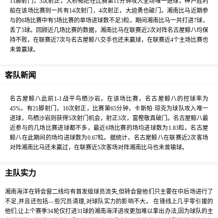
11脚射门，3次射正，大桥祐纪在比赛第11分钟攻入全场唯一进球，神户胜利
船在该场比赛则一共有14次射门，4次射正，大迫勇也破门。湘南比马近期参
与的6场比赛中有5场比赛的单场进球数不足3粒，期间湘南比马一共打进7球，
丢了5球。回顾近几场比赛的数据，湘南比马在联赛近2次对阵名古屋鲸八均保
持不败，在联赛近7次与名古屋鲸八交手也还未赢球，在联赛近4个主场比赛也
未曾赢球。
客队新闻
名古屋鲸八此前1-1战平鸟栖沙岩。在该场比赛，名古屋鲸八的控球率为
45%，有21脚射门，10次射正，比赛第65分钟，卡斯帕·琼克为球队攻入唯一
进球，鸟栖沙岩则获得5次射门机会，射正3次，富樫敬真破门。名古屋鲸八最
近参与的几场比赛进球都不多，最近6场比赛的场均进球数为1.83粒，名古屋
鲸八在此期间的场均进球数为0.67粒。据统计，名古屋鲸八在联赛近2次客场
对阵湘南比马还未赢过，在联赛近5次客场对阵湘南比马也未曾输球。
主队实力
湘南海洋在转会窗二线均有首发级球员流失,但转会窗他们只主要在中后场进行了
不足,并且还包括—些冗员清理,对球队实力的影响不大。 在锋线上几乎零引援的
他们,让上个赛季34轮仅打进31球的湘南海洋进攻更加难以拿出办法,因为球队的主