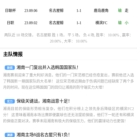
日联杯
23.09.06
名古屋鲸
1-1
鹿岛鹿角
输
走
日职
23.09.02
名古屋鲸
1-1
横滨FC
输
小
两队近 10 场交锋， 名古屋鲸 胜 1 场， 平 5 场， 负 4 场, 胜率： 10.00% , 赢率：
20.00% , 大率： 10.00%
主队情报
湘南一门复出并入选韩国国家队！
新闻
湘南赛前迎来了重大利好消息，他们的一门宋范根已经伤愈复出，赛前他还入选
了韩国新一期国家队的大名单！ 这位宋范根近期由于伤病问题已经缺席了两个多
月的时间，现在这位韩国国门的回归让湘南的防守端实力大增！
保级关键战，湘南战意十足！
实力
湘南目前的保级形势相当复杂，他们在积分榜上之领先身后降级区的横滨FC2
分！ 这意味着湘南本场比赛即便赢球也还无法提前保级，他们下一轮还有和横滨
的保级正面对决，赛季末段湘南有极大的保级压力，他们的赢球动力也更强！
湘南主场8战名古屋只有1负！
渊源