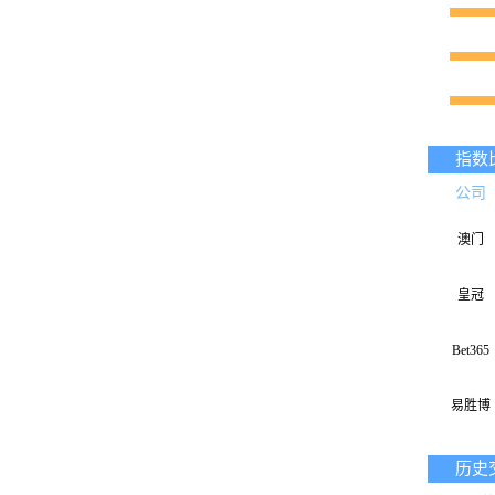
指数
公司
澳门
皇冠
Bet365
易胜博
历史