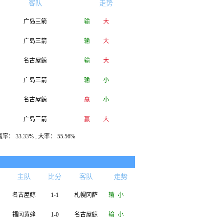
客队
走势
广岛三箭
输
大
广岛三箭
输
大
名古屋鲸
输
大
广岛三箭
输
小
名古屋鲸
赢
小
广岛三箭
赢
大
： 33.33% , 大率： 55.56%
名古屋鲸
赢
大
名古屋鲸
主队
比分
客队
走势
广岛三箭
输
小
名古屋鲸
1-1
札幌冈萨
输
小
福冈黄蜂
1-0
名古屋鲸
输
小