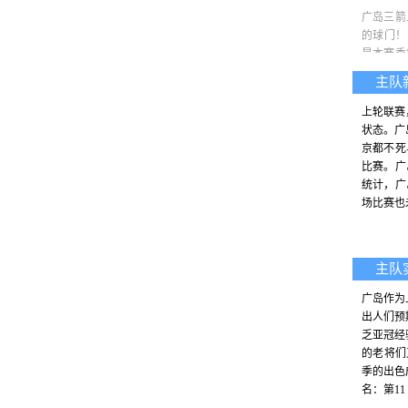
广岛三箭
的球门！
是本赛季
不能因此
主队
上轮联赛
状态。广
京都不死
比赛。广
统计，广
场比赛也
主队
广岛作为
出人们预
乏亚冠经
的老将们
季的出色
名：第11