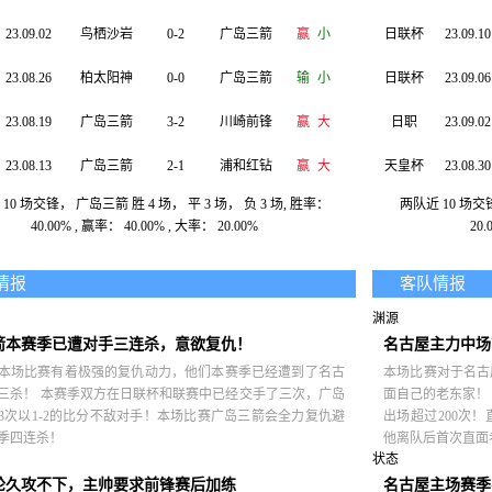
23.09.02
鸟栖沙岩
0-2
广岛三箭
赢
小
日联杯
23.09.10
23.08.26
柏太阳神
0-0
广岛三箭
输
小
日联杯
23.09.06
23.08.19
广岛三箭
3-2
川崎前锋
赢
大
日职
23.09.02
23.08.13
广岛三箭
2-1
浦和红钻
赢
大
天皇杯
23.08.30
10 场交锋， 广岛三箭 胜 4 场， 平 3 场， 负 3 场, 胜率：
两队近 10 场交锋
23.08.05
湘南海洋
1-0
广岛三箭
输
小
日职
23.08.26
40.00% , 赢率： 40.00% , 大率： 20.00%
20.
23.07.16
广岛三箭
1-1
横滨FC
输
小
日职
23.08.18
情报
客队情报
23.07.12
广岛三箭
0-2
枥木SC
输
小
日职
23.08.13
渊源
23.07.08
广岛三箭
1-1
鹿岛鹿角
输
小
日职
23.08.05
箭本赛季已遭对手三连杀，意欲复仇！
名古屋主力中场
本场比赛有着极强的复仇动力，他们本赛季已经遭到了名古
本场比赛对于名古
三杀！ 本赛季双方在日联杯和联赛中已经交手了三次，广岛
面自己的老东家！
3次以1-2的比分不敌对手！本场比赛广岛三箭会全力复仇避
出场超过200次
季四连杀！
他离队后首次直面
状态
轮久攻不下，主帅要求前锋赛后加练
名古屋主场赛季