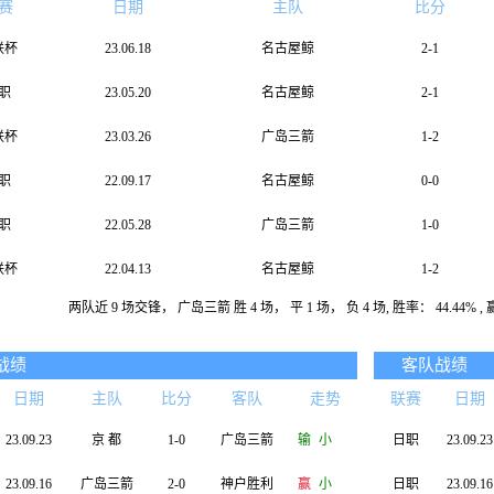
赛
日期
主队
比分
联杯
23.06.18
名古屋鲸
2-1
职
23.05.20
名古屋鲸
2-1
联杯
23.03.26
广岛三箭
1-2
职
22.09.17
名古屋鲸
0-0
职
22.05.28
广岛三箭
1-0
联杯
22.04.13
名古屋鲸
1-2
两队近 9 场交锋， 广岛三箭 胜 4 场， 平 1 场， 负 4 场, 胜率： 44.44% , 赢率
联杯
22.03.02
广岛三箭
2-0
职
21.10.03
广岛三箭
1-0
战绩
客队战绩
日期
主队
比分
客队
走势
联赛
日期
职
21.04.14
名古屋鲸
1-0
23.09.23
京 都
1-0
广岛三箭
输
小
日职
23.09.23
23.09.16
广岛三箭
2-0
神户胜利
赢
小
日职
23.09.16