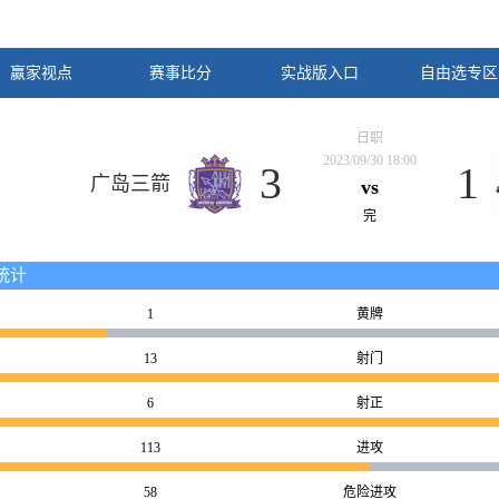
赢家视点
赛事比分
实战版入口
自由选专区
日职
2023/09/30 18:00
3
1
广岛三箭
vs
完
统计
1
黄牌
13
射门
6
射正
113
进攻
58
危险进攻