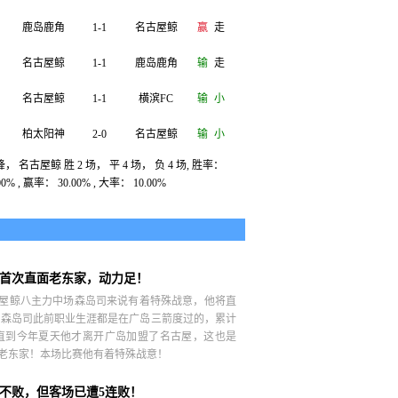
鹿岛鹿角
1-1
名古屋鲸
赢
走
名古屋鲸
1-1
鹿岛鹿角
输
走
名古屋鲸
1-1
横滨FC
输
小
柏太阳神
2-0
名古屋鲸
输
小
， 名古屋鲸 胜 2 场， 平 4 场， 负 4 场, 胜率：
大阪樱花
3-1
名古屋鲸
输
大
00% , 赢率： 30.00% , 大率： 10.00%
浦和红钻
1-0
名古屋鲸
输
小
名古屋鲸
1-0
鹿岛鹿角
赢
小
名古屋鲸
1-0
新泻天鹅
赢
小
首次直面老东家，动力足！
屋鲸八主力中场森岛司来说有着特殊战意，他将直
 森岛司此前职业生涯都是在广岛三箭度过的，累计
！直到今年夏天他才离开广岛加盟了名古屋，这也是
老东家！本场比赛他有着特殊战意！
不败，但客场已遭5连败！