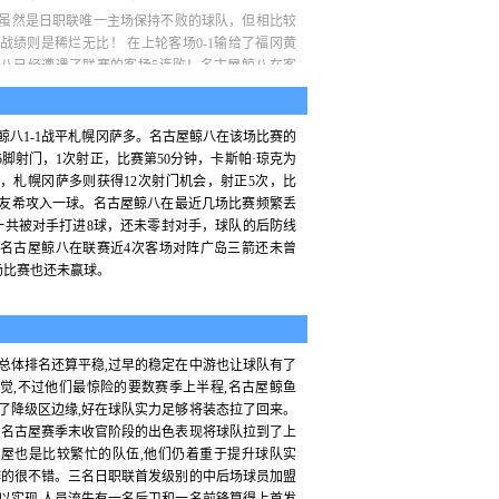
虽然是日职联唯一主场保持不败的球队，但相比较
战绩则是稀烂无比！ 在上轮客场0-1输给了福冈黄
八已经遭遇了联赛的客场5连败！名古屋鲸八在客
基本退出亚冠席位争夺！
鲸八1-1战平札幌冈萨多。名古屋鲸八在该场比赛的
5脚射门，1次射正，比赛第50分钟，卡斯帕·琼克为
下滑非常明显，上轮回到主场却依旧是被札幌1-1逼
，札幌冈萨多则获得12次射门机会，射正5次，比
名古屋鲸八最近5轮联赛仅仅拿到了2平3负的战绩，
林友希攻入一球。名古屋鲸八在最近几场比赛频繁丢
们基本退出了亚冠席位的竞争！
一共被对手打进8球，还未零封对手，球队的后防线
名古屋鲸八在联赛近4次客场对阵广岛三箭还未曾
场比赛也还未赢球。
总体排名还算平稳,过早的稳定在中游也让球队有了
觉,不过他们最惊险的要数赛季上半程,名古屋鲸鱼
了降级区边缘,好在球队实力足够将装态拉了回来。
,名古屋赛季末收官阶段的出色表现将球队拉到了上
屋也是比较繁忙的队伍,他们仍着重于提升球队实
作的很不错。三名日职联首发级别的中后场球员加盟