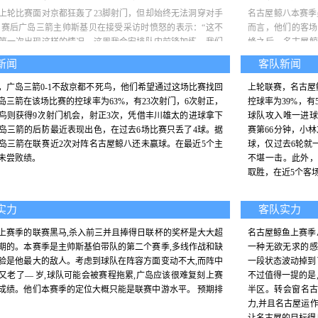
上轮比赛面对京都狂轰了23脚射门，但却始终无法洞穿对手
名古屋鲸八本赛季
 赛后广岛三箭主帅斯基贝在接受采访时愤怒的表示：“这不
而言，他们的客场
第一次出现这样的情况，这周我会安排队内前锋加练，我们
蜂之后，名古屋鲸
再丢分。”
场毫无战斗力！
新闻
客队新闻
状态
名古屋5轮不胜
，广岛三箭0-1不敌京都不死鸟，他们希望通过这场比赛找回
上轮联赛，名古屋
岛三箭在该场比赛的控球率为63%，有23次射门，6次射正，
控球率为39%，有
名古屋近期的状态
鸟则获得9次射门机会，射正3次，凭借丰川雄太的进球拿下
球队攻入唯一进球
平，无缘三份。 
岛三箭的后防最近表现出色，在过去6场比赛只丢了4球。据
赛第66分钟，小
连续5轮不胜的他
岛三箭在联赛近2次对阵名古屋鲸八还未赢球。在最近5个主
球，仅过去6轮就
未尝败绩。
不堪一击。此外，
取胜，在近5个客
实力
客队实力
上赛季的联赛黑马,杀入前三并且捧得日联杯的奖杯是大大超
名古屋鲸鱼上赛季
期的。本赛季是主帅斯基伯带队的第二个赛季,多线作战和缺
一种无欲无求的感
验是他最大的敌人。考虑到球队在阵容方面变动不大,而阵中
一段状态波动掉到
又老了— 岁,球队可能会被赛程拖累,广岛应该很难复刻上赛
不过值得一提的是
成绩。他们本赛季的定位大概只能是联赛中游水平。 预期排
半区。转会窗名古
力,并且名古屋运