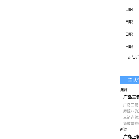
日职
日职
日职
日职
两队近 
日职
日职
主队
天皇杯
渊源
日职
广岛三
广岛三箭
屋鲸八的
三箭连续
免被单赛
新闻
广岛上