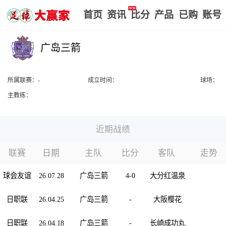
首页
赢家视点
赛事比分
实战版入口
我的
广岛三箭
-
近期战绩
联赛
日期
主队
比分
客队
走势
球会友谊
26.07.28
广岛三箭
4-0
大分红温泉
日职联
26.04.25
广岛三箭
-
大阪樱花
日职联
26.04.18
广岛三箭
-
长崎成功丸