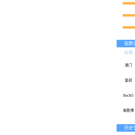
指数
公司
澳门
皇冠
Bet365
易胜博
历史