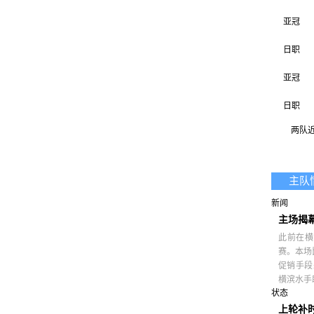
亚冠
日职
亚冠
日职
两队近 
日职
日职
主队
新闻
主场揭
此前在横
赛。本场
促销手段
横滨水手
状态
上轮补