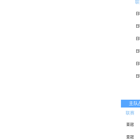
联
日
日
日
日
日
日
球会
日
主队
联赛
日
亚冠
日
亚冠