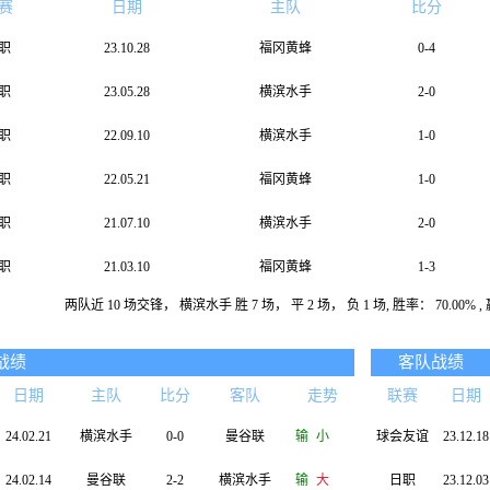
赛
日期
主队
比分
职
23.10.28
福冈黄蜂
0-4
职
23.05.28
横滨水手
2-0
职
22.09.10
横滨水手
1-0
职
22.05.21
福冈黄蜂
1-0
职
21.07.10
横滨水手
2-0
职
21.03.10
福冈黄蜂
1-3
两队近 10 场交锋， 横滨水手 胜 7 场， 平 2 场， 负 1 场, 胜率： 70.00% , 赢
友谊
19.02.04
横滨水手
2-2
职
16.07.09
横滨水手
3-0
战绩
客队战绩
日期
主队
比分
客队
走势
联赛
日期
联杯
16.05.18
横滨水手
2-1
24.02.21
横滨水手
0-0
曼谷联
输
小
球会友谊
23.12.18
职
16.03.05
福冈黄蜂
1-1
24.02.14
曼谷联
2-2
横滨水手
输
大
日职
23.12.03