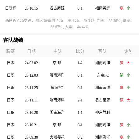
日联杯
23.10.15
名古屋鲸
0-1
福冈黄蜂
赢
小
两队近 9 场交锋， 福冈黄蜂 胜 5 场， 平 1 场， 负 3 场, 胜率： 55.56% , 赢率：
66.67% , 大率： 44.44%
客队战绩
联赛
日期
主队
比分
客队
走势
日职
24.03.02
京 都
1-2
湘南海洋
赢
大
日职
23.12.03
湘南海洋
0-1
东京FC
输
小
日职
23.11.25
横滨FC
0-1
湘南海洋
赢
小
日职
23.11.11
湘南海洋
2-1
名古屋鲸
赢
大
日职
23.10.28
湘南海洋
1-1
神户胜利
日职
23.10.21
京 都
0-1
湘南海洋
赢
小
日职
23.09.30
大阪樱花
0-2
湘南海洋
赢
小