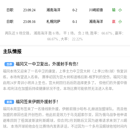
日职
23.09.24
湘南海洋
0-2
川崎前锋
输
小
日职
23.09.16
札幌冈萨
0-1
湘南海洋
赢
小
两队近 9 场交锋， 湘南海洋 胜 6 场， 平 1 场， 负 2 场, 胜率： 66.67% , 赢率：
66.67% , 大率： 22.22%
主队情报
福冈又一中卫复出，外援射手有伤！
伤停
福冈本场又迎来了一名中卫的康复，上季主力中卫宫大树（上季22场1球）恢复训
练，本场有望进入名单。 赛季初因为宫大树和道格拉斯-格罗利的受伤，福冈只能
启用24岁青训小将井上圣也，宫大树回归后后防选择更多了。 但他们的外援中锋
本-哈利法在加盟后持续健康状况不佳，本场比赛可能依然无法进入名单。
福冈签来伊朗外援射手！
新闻
福冈本周宣布签来了一名锋线新外援，伊朗前锋沙哈布-扎赫迪加盟球队。 而且他
加盟的原因也是开创性的，他此前是效力于乌克超索尔亚，因为俄乌战争他申请
避难回到了祖国波斯波利斯踢球，但合同2月到期后又因为避难请求来到了J1踢
球。 本场开球前他会在比赛场内发表讲话，不过因为一个多月没踢球他短时间内