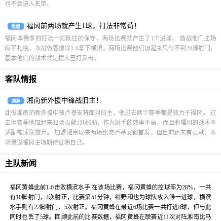
也不会进入名单。
福冈前两场就产生1球，打法非常苟！
数据
福冈本赛季的打法一如既往的保守，两场比赛就产生了1个进球。 首战他们主场
闷平札幌，次战做客爆冷1-0拿下横滨，两场比赛他们加起来只有不到20脚射门，
基本他们的战术就是摆大巴打反击。
客队情报
湘南新外援中锋战旧主！
渊源
此役湘南的新外援中锋卢基安将面对旧主，他过去两个赛季都是效力于福冈。 过
去俩赛季他加起来82场贡献13球6助，作为射手的效率不高，而且和福冈的战术不
适配被球队放弃。 加盟湘南以来两场比赛卢基安都首发，但目前还未有贡献，本
场重返福冈主场期待证明自己。
主队新闻
福冈黄蜂此前1-0击败横滨水手,在该场比赛，福冈黄蜂的控球率为28%，一共
有10脚射门，4次射正，比赛第51分钟，绀野和也为球队攻入唯一进球，横滨
水手则有22脚射门，5次射正。福冈黄蜂在最近6场比赛一共打进8球，但与此
同时也丢了5球。回顾此前的比赛数据，福冈黄蜂在联赛近11次对阵湘南比马