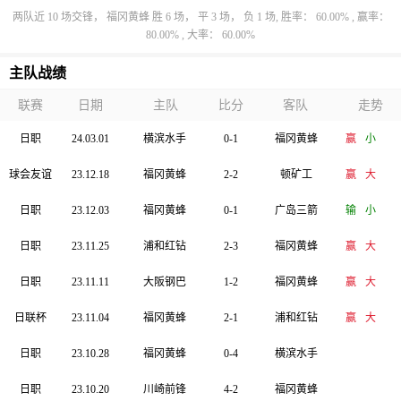
两队近 10 场交锋， 福冈黄蜂 胜 6 场， 平 3 场， 负 1 场, 胜率： 60.00% , 赢率：
80.00% , 大率： 60.00%
主队战绩
联赛
日期
主队
比分
客队
走势
日职
24.03.01
横滨水手
0-1
福冈黄蜂
赢
小
球会友谊
23.12.18
福冈黄蜂
2-2
顿矿工
赢
大
日职
23.12.03
福冈黄蜂
0-1
广岛三箭
输
小
日职
23.11.25
浦和红钻
2-3
福冈黄蜂
赢
大
日职
23.11.11
大阪钢巴
1-2
福冈黄蜂
赢
大
日联杯
23.11.04
福冈黄蜂
2-1
浦和红钻
赢
大
日职
23.10.28
福冈黄蜂
0-4
横滨水手
日职
23.10.20
川崎前锋
4-2
福冈黄蜂