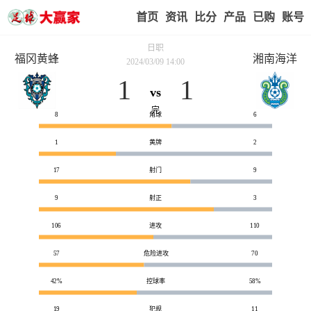
首页
赢家视点
赛事比分
实战版入口
我的业
日职
福冈黄蜂
湘南海洋
2024/03/09 14:00
1
1
vs
技术统计
完
8
角球
6
1
黄牌
2
17
射门
9
9
射正
3
106
进攻
110
57
危险进攻
70
42%
控球率
58%
19
犯规
11