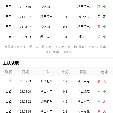
日乙
22.02.19
枥木SC
1-0
秋田闪电
输
小
日乙
21.11.07
秋田闪电
1-1
枥木SC
走
走
日乙
21.03.07
枥木SC
0-1
秋田闪电
赢
小
日丙
17.09.03
秋田闪电
1-1
枥木SC
输
小
两队近 5 场交锋， 秋田闪电 胜 1 场， 平 2 场， 负 2 场, 胜率： 20.00% , 赢率：
20.00% , 大率： 20.00%
主队战绩
联赛
日期
主队
比分
客队
走势
日乙
23.05.03
仙台七夕
2-2
秋田闪电
赢
大
日乙
23.04.29
秋田闪电
0-1
冈山绿雉
输
小
日乙
23.04.22
长崎航海
4-2
秋田闪电
输
大
日乙
23.04.16
秋田闪电
2-1
大宫松鼠
赢
大