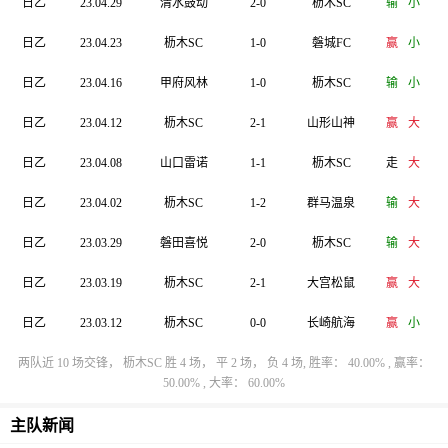
日乙
23.04.29
清水鼓动
2-0
枥木SC
输
小
日乙
23.04.23
枥木SC
1-0
磐城FC
赢
小
日乙
23.04.16
甲府风林
1-0
枥木SC
输
小
日乙
23.04.12
枥木SC
2-1
山形山神
赢
大
日乙
23.04.08
山口雷诺
1-1
枥木SC
走
大
日乙
23.04.02
枥木SC
1-2
群马温泉
输
大
日乙
23.03.29
磐田喜悦
2-0
枥木SC
输
大
日乙
23.03.19
枥木SC
2-1
大宫松鼠
赢
大
日乙
23.03.12
枥木SC
0-0
长崎航海
赢
小
两队近 10 场交锋， 枥木SC 胜 4 场， 平 2 场， 负 4 场, 胜率： 40.00% , 赢率：
50.00% , 大率： 60.00%
主队新闻