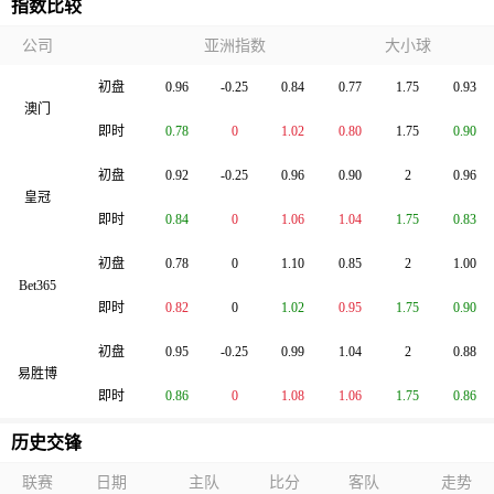
指数比较
公司
亚洲指数
大小球
初盘
0.96
-0.25
0.84
0.77
1.75
0.93
澳门
即时
0.78
0
1.02
0.80
1.75
0.90
初盘
0.92
-0.25
0.96
0.90
2
0.96
皇冠
即时
0.84
0
1.06
1.04
1.75
0.83
初盘
0.78
0
1.10
0.85
2
1.00
Bet365
即时
0.82
0
1.02
0.95
1.75
0.90
初盘
0.95
-0.25
0.99
1.04
2
0.88
易胜博
即时
0.86
0
1.08
1.06
1.75
0.86
历史交锋
联赛
日期
主队
比分
客队
走势