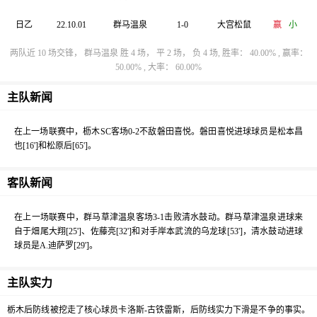
日乙
22.10.01
群马温泉
1-0
大宫松鼠
赢
小
两队近 10 场交锋， 群马温泉 胜 4 场， 平 2 场， 负 4 场, 胜率： 40.00% , 赢率：
50.00% , 大率： 60.00%
主队新闻
在上一场联赛中，枥木SC客场0-2不敌磐田喜悦。磐田喜悦进球球员是松本昌
也[16']和松原后[65']。
客队新闻
在上一场联赛中，群马草津温泉客场3-1击败清水鼓动。群马草津温泉进球来
自于畑尾大翔[25']、佐藤亮[32']和对手岸本武流的乌龙球[53']，清水鼓动进球
球员是A.迪萨罗[29']。
主队实力
栃木后防线被挖走了核心球员卡洛斯-古铁雷斯，后防线实力下滑是不争的事实。