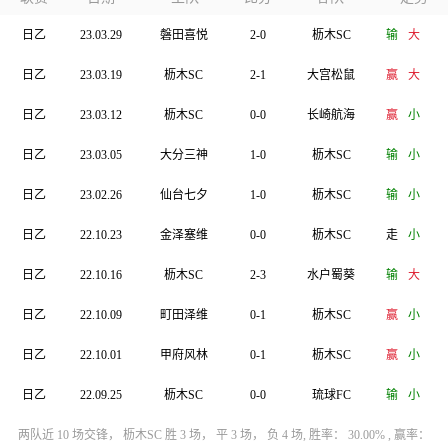
日乙
23.03.29
磐田喜悦
2-0
枥木SC
输
大
日乙
23.03.19
枥木SC
2-1
大宫松鼠
赢
大
日乙
23.03.12
枥木SC
0-0
长崎航海
赢
小
日乙
23.03.05
大分三神
1-0
枥木SC
输
小
日乙
23.02.26
仙台七夕
1-0
枥木SC
输
小
日乙
22.10.23
金泽塞维
0-0
枥木SC
走
小
日乙
22.10.16
枥木SC
2-3
水户蜀葵
输
大
日乙
22.10.09
町田泽维
0-1
枥木SC
赢
小
日乙
22.10.01
甲府风林
0-1
枥木SC
赢
小
日乙
22.09.25
枥木SC
0-0
琉球FC
输
小
两队近 10 场交锋， 枥木SC 胜 3 场， 平 3 场， 负 4 场, 胜率： 30.00% , 赢率：