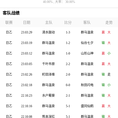
40.00% , 大率： 30.00%
客队战绩
联赛
日期
主队
比分
客队
走势
日乙
23.03.29
清水鼓动
1-3
群马温泉
赢
大
日乙
23.03.19
群马温泉
1-2
仙台七夕
输
大
日乙
23.03.12
群马温泉
1-0
山形山神
赢
小
日乙
23.03.05
千叶市原
2-2
群马温泉
赢
大
日乙
23.02.26
町田泽维
2-0
群马温泉
输
走
日乙
23.02.18
群马温泉
0-0
秋田闪电
输
小
日乙
22.10.23
水户蜀葵
2-1
群马温泉
输
大
日乙
22.10.16
群马温泉
5-1
盛冈仙鹤
赢
大
日乙
22.10.08
熊本深红
5-1
群马温泉
输
大