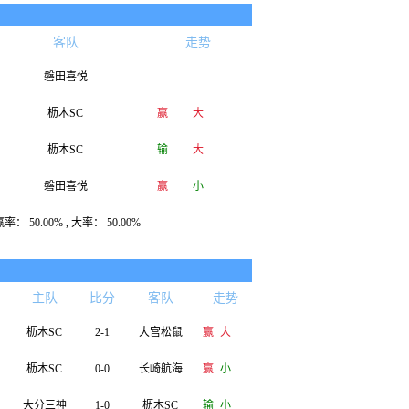
客队
走势
磐田喜悦
枥木SC
赢
大
枥木SC
输
大
磐田喜悦
赢
小
： 50.00% , 大率： 50.00%
主队
比分
客队
走势
枥木SC
2-1
大宫松鼠
赢
大
枥木SC
0-0
长崎航海
赢
小
大分三神
1-0
枥木SC
输
小