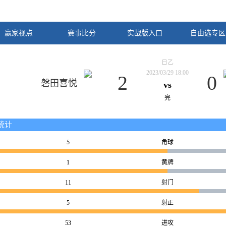
赢家视点
赛事比分
实战版入口
自由选专区
日乙
2023/03/29 18:00
2
0
磐田喜悦
vs
完
统计
5
角球
1
黄牌
11
射门
5
射正
53
进攻