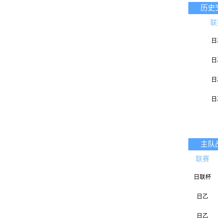
历史
联
日
日
日
日
主队
联赛
日联杯
日乙
日乙