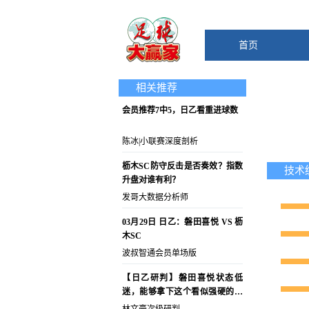
首页
相关推荐
会员推荐7中5，日乙看重进球数
陈冰|小联赛深度剖析
枥木SC防守反击是否奏效？指数
技术
升盘对谁有利？
发哥大数据分析师
03月29日 日乙：磐田喜悦 VS 枥
木SC
波叔智通会员单场版
【日乙研判】磐田喜悦状态低
迷，能够拿下这个看似强硬的生
死指数吗？