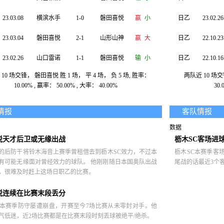
23.03.08
横滨水手
1-0
磐田喜悦
赢
小
日乙
23.02.26
23.03.04
磐田喜悦
2-1
山形山神
赢
大
日乙
22.10.23
23.02.26
山口雷诺
1-1
磐田喜悦
输
小
日乙
22.10.16
10 场交锋， 磐田喜悦 胜 1 场， 平 4 场， 负 5 场, 胜率：
两队近 10 场交锋
23.02.18
磐田喜悦
2-3
冈山绿雉
输
大
日乙
22.10.09
10.00% , 赢率： 50.00% , 大率： 40.00%
30.
22.11.05
磐田喜悦
0-0
京 都
赢
小
日乙
22.10.01
情报
客队情报
22.10.29
大阪钢巴
2-0
磐田喜悦
输
小
日乙
22.09.25
数据
22.10.22
清水鼓动
1-1
磐田喜悦
赢
小
日乙
22.09.21
悦天才后卫或无缘出战
枥木SC客场进
的后防干将铃木海音上赛季曾租借去到枥木SC效力，不过本
枥木SC本赛季客
有可能无缘面对曾经效力的球队。 他刚刚随日本国奥队出战
尾战的话最近3个
，很难及时赶上这场日职乙的比赛。
悦连续在比赛末段丢分
本赛季防守屡遭崩盘，开赛至今7场比赛从未零封对手。他
气低迷，近2场比赛都是在比赛末段时刻丢球被绝平/绝杀。