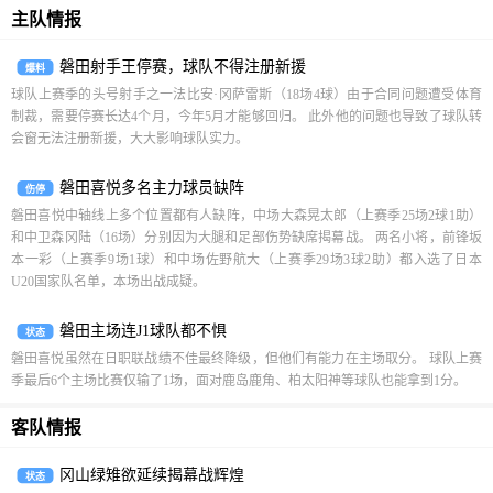
主队情报
磐田射手王停赛，球队不得注册新援
爆料
球队上赛季的头号射手之一法比安·冈萨雷斯（18场4球）由于合同问题遭受体育
制裁，需要停赛长达4个月，今年5月才能够回归。 此外他的问题也导致了球队转
会窗无法注册新援，大大影响球队实力。
磐田喜悦多名主力球员缺阵
伤停
磐田喜悦中轴线上多个位置都有人缺阵，中场大森晃太郎（上赛季25场2球1助）
和中卫森冈陆（16场）分别因为大腿和足部伤势缺席揭幕战。 两名小将，前锋坂
本一彩（上赛季9场1球）和中场佐野航大（上赛季29场3球2助）都入选了日本
U20国家队名单，本场出战成疑。
磐田主场连J1球队都不惧
状态
磐田喜悦虽然在日职联战绩不佳最终降级，但他们有能力在主场取分。 球队上赛
季最后6个主场比赛仅输了1场，面对鹿岛鹿角、柏太阳神等球队也能拿到1分。
客队情报
冈山绿雉欲延续揭幕战辉煌
状态