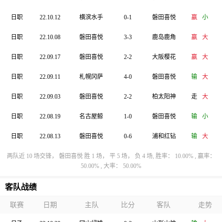
日职
22.10.12
横滨水手
0-1
磐田喜悦
赢
小
日职
22.10.08
磐田喜悦
3-3
鹿岛鹿角
赢
大
日职
22.09.17
磐田喜悦
2-2
大阪樱花
赢
大
日职
22.09.11
札幌冈萨
4-0
磐田喜悦
输
大
日职
22.09.03
磐田喜悦
2-2
柏太阳神
走
大
日职
22.08.19
名古屋鲸
1-0
磐田喜悦
输
小
日职
22.08.13
磐田喜悦
0-6
浦和红钻
输
大
两队近 10 场交锋， 磐田喜悦 胜 1 场， 平 5 场， 负 4 场, 胜率： 10.00% , 赢率：
50.00% , 大率： 50.00%
客队战绩
联赛
日期
主队
比分
客队
走势