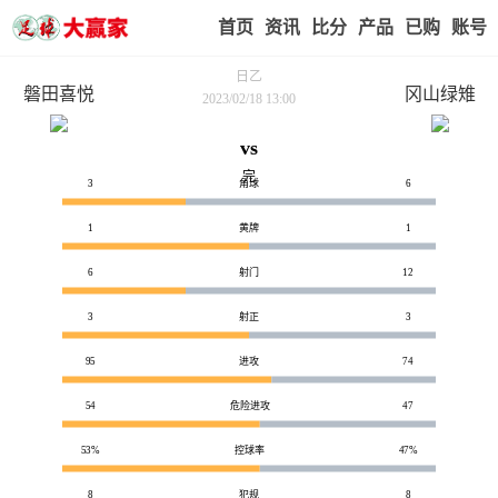
首页
赢家视点
赛事比分
实战版入口
我的业
日乙
磐田喜悦
冈山绿雉
2023/02/18 13:00
vs
技术统计
完
3
角球
6
1
黄牌
1
6
射门
12
3
射正
3
95
进攻
74
54
危险进攻
47
53%
控球率
47%
8
犯规
8