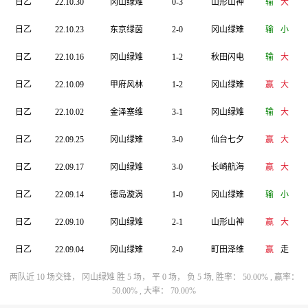
日乙
22.10.30
冈山绿雉
0-3
山形山神
输
大
日乙
22.10.23
东京绿茵
2-0
冈山绿雉
输
小
日乙
22.10.16
冈山绿雉
1-2
秋田闪电
输
大
日乙
22.10.09
甲府风林
1-2
冈山绿雉
赢
大
日乙
22.10.02
金泽塞维
3-1
冈山绿雉
输
大
日乙
22.09.25
冈山绿雉
3-0
仙台七夕
赢
大
日乙
22.09.17
冈山绿雉
3-0
长崎航海
赢
大
日乙
22.09.14
德岛漩涡
1-0
冈山绿雉
输
小
日乙
22.09.10
冈山绿雉
2-1
山形山神
赢
大
日乙
22.09.04
冈山绿雉
2-0
町田泽维
赢
走
两队近 10 场交锋， 冈山绿雉 胜 5 场， 平 0 场， 负 5 场, 胜率： 50.00% , 赢率：
50.00% , 大率： 70.00%