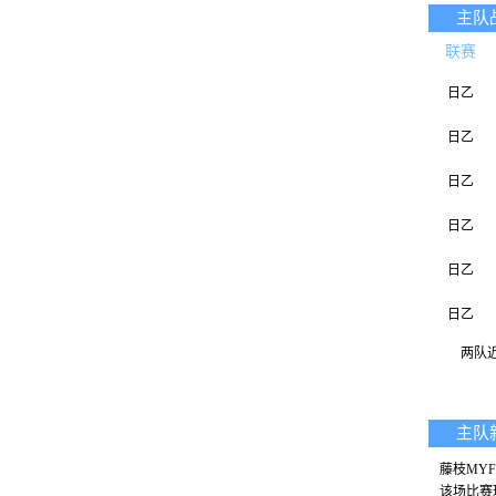
主队
联赛
日乙
日乙
日乙
日乙
日乙
日乙
两队近 
日乙
日丙
主队
日丙
藤枝MY
该场比赛
日丙