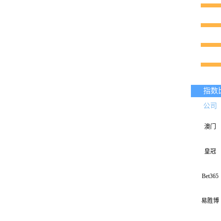
指数
公司
澳门
皇冠
Bet365
易胜博