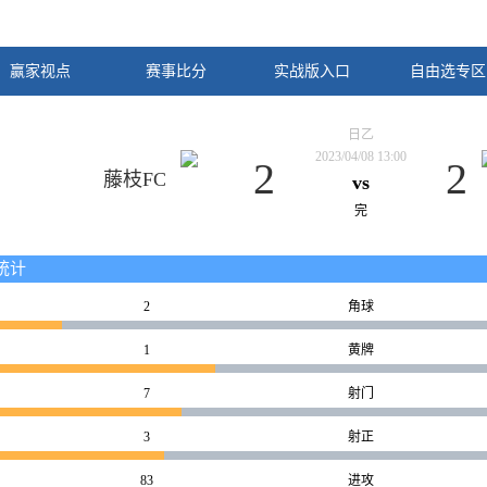
赢家视点
赛事比分
实战版入口
自由选专区
日乙
2023/04/08 13:00
2
2
藤枝FC
vs
完
统计
2
角球
1
黄牌
7
射门
3
射正
83
进攻