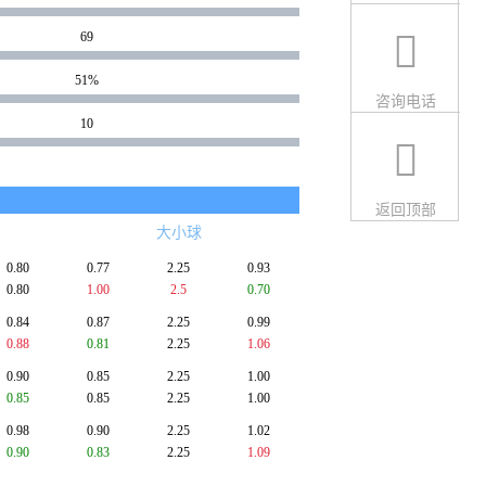
69
51%
咨询电话
10
返回顶部
大小球
0.80
0.77
2.25
0.93
0.80
1.00
2.5
0.70
0.84
0.87
2.25
0.99
0.88
0.81
2.25
1.06
0.90
0.85
2.25
1.00
0.85
0.85
2.25
1.00
0.98
0.90
2.25
1.02
0.90
0.83
2.25
1.09