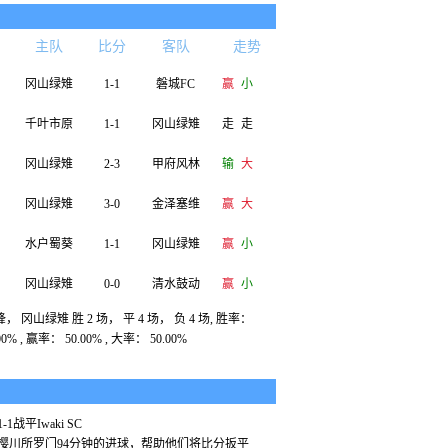
主队
比分
客队
走势
冈山绿雉
1-1
磐城FC
赢
小
千叶市原
1-1
冈山绿雉
走
走
冈山绿雉
2-3
甲府风林
输
大
冈山绿雉
3-0
金泽塞维
赢
大
水户蜀葵
1-1
冈山绿雉
赢
小
冈山绿雉
0-0
清水鼓动
赢
小
， 冈山绿雉 胜 2 场， 平 4 场， 负 4 场, 胜率：
磐田喜悦
2-3
冈山绿雉
赢
大
00% , 赢率： 50.00% , 大率： 50.00%
冈山绿雉
0-3
山形山神
输
大
东京绿茵
2-0
冈山绿雉
输
小
战平Iwaki SC
樱川所罗门94分钟的进球，帮助他们将比分扳平
冈山绿雉
1-2
秋田闪电
输
大