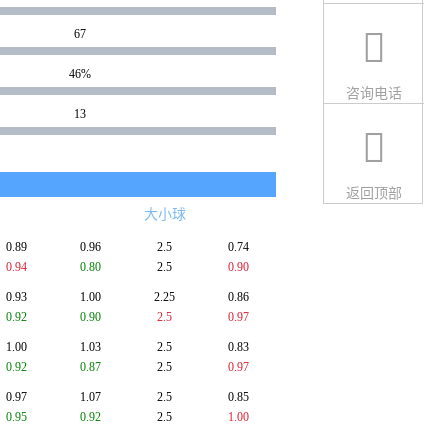
67
46%
咨询电话
13
返回顶部
大小球
0.89
0.96
2.5
0.74
0.94
0.80
2.5
0.90
0.93
1.00
2.25
0.86
0.92
0.90
2.5
0.97
1.00
1.03
2.5
0.83
0.92
0.87
2.5
0.97
0.97
1.07
2.5
0.85
0.95
0.92
2.5
1.00