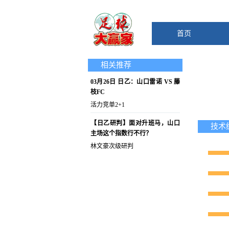
首页
相关推荐
03月26日 日乙：山口雷诺 VS 藤
枝FC
活力竞单2+1
【日乙研判】面对升班马，山口
技术
主场这个指数行不行？
林文豪次级研判