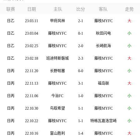
联赛
日期
主队
比分
客队
走势
日乙
23.03.11
甲府风林
2-1
藤枝MYFC
大
日乙
23.03.04
藤枝MYFC
0-1
秋田闪电
小
日乙
23.02.25
藤枝MYFC
2-0
长崎航海
小
日乙
23.02.18
班迪特斯磐城
2-3
藤枝MYFC
大
日丙
22.11.20
长野帕塞
0-0
藤枝MYFC
小
日丙
22.11.13
藤枝MYFC
3-1
福岛联
大
日丙
22.11.06
今治FC
1-0
藤枝MYFC
小
日丙
22.10.30
鸟取希望
1-1
藤枝MYFC
小
日丙
22.10.22
藤枝MYFC
1-1
特格瓦嘉洛宫崎
小
日丙
22.10.16
富山胜利
1-4
藤枝MYFC
大