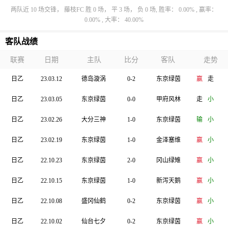
两队近 10 场交锋， 藤枝FC 胜 0 场， 平 3 场， 负 0 场, 胜率： 0.00% , 赢率：
0.00% , 大率： 40.00%
客队战绩
联赛
日期
主队
比分
客队
走势
日乙
23.03.12
德岛漩涡
0-2
东京绿茵
赢
走
日乙
23.03.05
东京绿茵
0-0
甲府风林
走
小
日乙
23.02.26
大分三神
1-0
东京绿茵
输
小
日乙
23.02.19
东京绿茵
1-0
金泽塞维
赢
小
日乙
22.10.23
东京绿茵
2-0
冈山绿雉
赢
小
日乙
22.10.15
东京绿茵
1-0
新泻天鹅
赢
小
日乙
22.10.08
盛冈仙鹤
0-2
东京绿茵
赢
小
日乙
22.10.02
仙台七夕
0-2
东京绿茵
赢
小