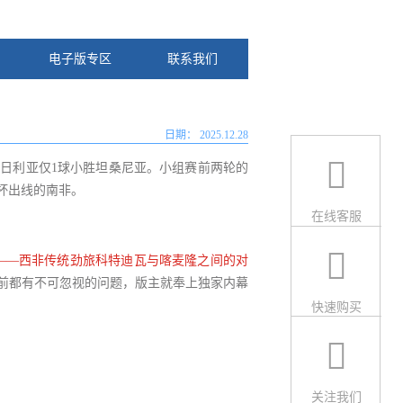
电子版专区
联系我们
2025.12.28
日利亚仅1球小胜坦桑尼亚。小组赛前两轮的
杯出线的南非。
在线客服
”——西非传统劲旅科特迪瓦与喀麦隆之间的对
目前都有不可忽视的问题，版主就奉上独家内幕
快速购买
关注我们