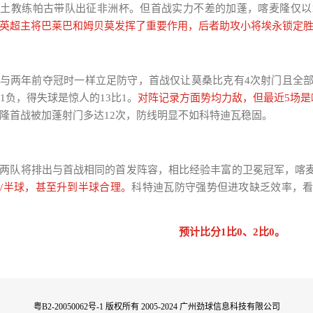
土教练帕古带队出征非洲杯。但首战实力不差的加蓬，喀麦隆仅以
英超主将巴莱巴和姆贝莫发挥了重要作用，后者助攻小将埃永锁定
与两年前夺冠时一样立足防守，首战仅让莫桑比克有4次射门且全部
平1负，得失球是惊人的13比1。
对阵记录方面势均力敌，但最近5场是
隆首战被加蓬射门多达12次，防线明显不如科特迪瓦稳固。
两队将排出与首战相同的首发阵容，相比经验丰富的卫冕冠军，喀
/半球，甚至升到半球合理。
科特迪瓦防守强势但进攻缺乏效率，
预计比分1比0、2比0。
粤B2-20050062号-1
版权所有 2005-2024 广州劲球信息科技有限公司