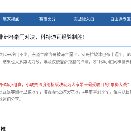
赢家视点
赛事比分
实战版入口
自由选专区
|非洲杯豪门对决，科特迪瓦经验制胜！
赛以来冷门不少，东道主摩洛哥被马里逼平，安哥拉被津巴布韦逼平，尼
，结果也大多势均力敌。埃及仅依靠萨拉赫的点球，才1比0小胜同样世界
杯4场小组赛，小联赛深度剖析版块就为大家带来最受瞩目的“象狮大战
迪瓦是非洲杯卫冕冠军，喀麦隆也是5次夺冠，4年前拿到季军。但两队
球迷们分享。
 推