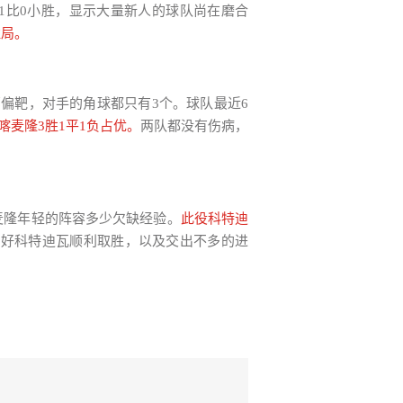
1比0小胜，显示大量新人的球队尚在磨合
胜局。
偏靶，对手的角球都只有3个。球队最近6
喀麦隆3胜1平1负占优。
两队都没有伤病，
麦隆年轻的阵容多少欠缺经验。
此役科特迪
看好科特迪瓦顺利取胜，以及交出不多的进