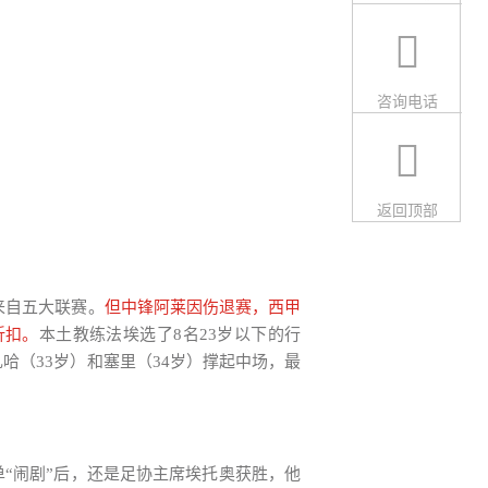
咨询电话
返回顶部
来自五大联赛。
但中锋阿莱因伤退赛，西甲
折扣。
本土教练法埃选了8名23岁以下的行
哈（33岁）和塞里（34岁）撑起中场，最
“闹剧”后，还是足协主席埃托奥获胜，他