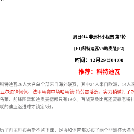
周日014 非洲杯小组赛 第2轮
[F1]科特迪瓦VS喀麦隆[F2]
时
间：12月29日04:00
推荐：
科特迪瓦
科特迪瓦26人大名单全部来自海外联赛，其中24人来自欧洲，14人
亚尔边锋佩佩、法甲马赛中场哈马德·特劳雷落选，实力稍微打了
乌莱、前锋图雷和迪奥曼德都只有19岁。首战莫桑比克还要靠老将扎
联的迪亚洛进球才锁定3分。
历了前主帅布莱斯不肯下课，足协和体育部发布了两个非洲杯大名单