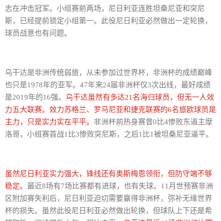
志在冲击冠军。小组赛前两场，尼日利亚连胜坦桑尼亚和突尼
斯，已经提前锁定小组第一。此役尼日利亚必然做出一定轮换，
球员战意也有问题。
乌干达是非洲传统弱旅，从未参加过世界杯，非洲杯的成绩巅峰
也只是1978年的亚军。47年来24届非洲杯仅3次出线，最好成绩
是2019年的16强。
乌干达虽然有多达21名海归球员，但无一人效
力五大联赛。效力苏格兰、罗马尼亚和捷克联赛的6名旅欧球员是
主力，只是实力实在平平。
非洲杯前热身赛曾0比4惨败东道主摩
洛哥，小组赛首战1比3惨败突尼斯，之后1比1被坦桑尼亚逼平。
虽然尼日利亚实力强大，锋线还有奥斯梅恩领衔，但防守端不够
稳定。
最近8场有7场比赛都有进球，也有失球。11月世预赛非洲
区附加赛失利后，尼日利亚迫切需要赢得非洲杯，弥补无缘世界
杯的损失。虽然此役尼日利亚必然做出轮换，但球队上下还是希