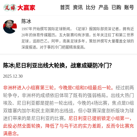
首页
赢家视点
赛事比分
实战版入口
我的业
陈冰
1997年开始撰写国际足球新闻，《足球》报国际部资深记者，拥有近
20年的体育传媒履历。五大联赛均有涉猎，长年关注拉丁和第三世界
足球，追踪巴乙，阿甲，南美足球多年，策划并撰写大量覆盖全球的
深度报道。对于事的冷门把握精准度高。
陈冰|尼日利亚出线大轮换，战意成疑防冷门？
2025.12.30
非洲杯进入小组赛第三轮，今晚是C组和D组最后一轮。
经过前两
轮争夺，非洲杯的成绩依旧体现了既有的强弱格局。出线大热门
埃及、尼日利亚都是提前一轮出线，今晚的4场比赛，焦点是D组
双雄塞内加尔和民主刚果的出线战，但小联赛深度剖析版块为球
迷们带来的是尼日利亚的比赛。
尼日利亚已提前锁定小组第一，
此役必然全面轮换，降低了与乌干达的实力差距，反而令比赛充
满悬念。