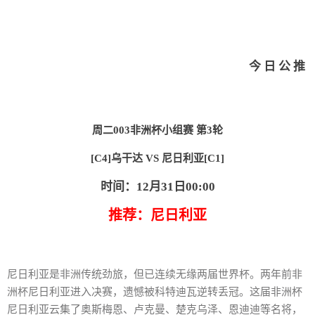
今 日 公 推
周二003非洲杯小组赛 第3轮
[C4]乌干达 VS 尼日利亚[C1]
时
间：12月31日00:00
推荐：
尼日利亚
尼日利亚是非洲传统劲旅，但已连续无缘两届世界杯。两年前非
洲杯尼日利亚进入决赛，遗憾被科特迪瓦逆转丢冠。这届非洲杯
尼日利亚云集了奥斯梅恩、卢克曼、楚克乌泽、恩迪迪等名将，