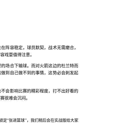
胜在阵容稳定，球员默契，战术无需磨合，
阵容戏耍值得注意。
要的场合下输球。而对火箭这边的杜兰特而
孩做到自己做不到的事情，这势必会刺发起
会不会影响比赛的精彩程度，打不出好看的
比赛很难会沉闷。
锁定“张进篮球”，我们稍后会在实战版给大家