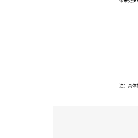
带来更多
注：具体