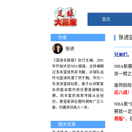
首页
张进篮
作者
张进
兄弟们，
《篮球先锋报》执行主编，2001
NBA新
年开始涉足NBA报道，主持编辑
过多本篮球热卖书籍，对球队运
资一臂之
作与篮球风潮了然于胸。作为一
名资深篮球玩家，善于从纷繁复
虽然前段
杂的基本面中抓住要害破解比
近八成！
赛。而丰富的体育传媒从业经
历，更是使其在圈内拥有广泛人
NBA是
脉，内幕资讯快人一步。
赛就一定
周版”
，
相关文章