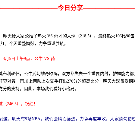
——————————今日分享————————
：
昨天给大家公推了热火 VS 奇才的大球（218.5），最终热火106比9
连红。今天重整旗鼓，力争重返胜轨。
：
3月5日上午9点，公牛 VS 骑士
莫布利轮休，公牛武切维奇缺阵，双方都失去一个重要内线，护框能力都
阵容对轰。再加上两队上次交手打出270分的超高比分，明天大球备受
充分的支持。因此，本场我们看好小格局。
球（246.5），祝红！
到这，明天有9场NBA，我们会精心筛选，力争再度丰收，大家请勿错