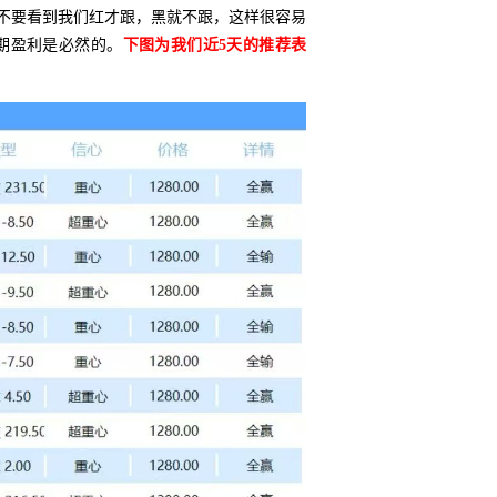
不要看到我们红才跟，黑就不跟，这样很容易
期盈利是必然的。
下图为我们近5天的推荐表