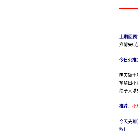
——
上期回顾
推憾失6
今日公推
明天骑士
望拿出小
给予大球
推荐：
小
今天先聊
散！