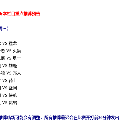
★本栏目重点推荐预告
（周三）
术 VS 猛龙
步行者 VS 火箭
尼克斯 VS 勇士
鹰 VS 雄鹿
林狼 VS 76人
牛 VS 骑士
刺 VS 篮网
阳 VS 快船
人 VS 鹈鹕
推荐临场可能会有调整，所有推荐最迟会在比赛开打前30分钟发出