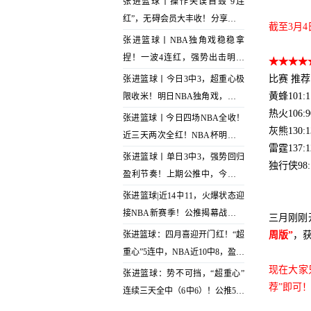
张进篮球丨操作失误自毁“9连
红”，无碍会员大丰收！分享：快
截至3月
船 VS 太阳
张进篮球丨NBA独角戏稳稳拿
捏！一波4连红，强势出击明日
★★★★
NBA杯！分享：魔术 VS 凯尔特
比赛 推荐
张进篮球丨今日3中3，超重心极
人
黄蜂101:
限收米！明日NBA独角戏，快船
热火106:
沉沦不可避免？公推欧冠
张进篮球丨今日四场NBA全收！
灰熊130:
近三天两次全红！NBA杯明日开
雷霆137:
幕，分享：公牛 VS 尼克斯
张进篮球丨单日3中3，强势回归
独行侠98:
盈利节奏！上期公推中，今日再
送：公牛 VS国王
张进篮球|近14中11，火爆状态迎
接NBA新赛季！公推揭幕战：雷
三月刚刚
霆 VS 火箭
张进篮球：四月喜迎开门红！“超
周版”
，
重心”5连中，NBA近10中8，盈利
强劲，包周走起！分享老鹰VS开
现在大家
张进篮球：势不可挡，“超重心”
拓者
荐”即可
连续三天全中（6中6）！公推5连
红被断稍显遗憾，送上好料全力