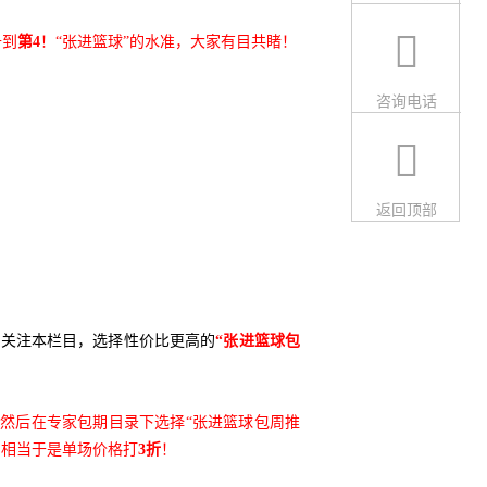
升到
第4
！“张进篮球”的水准，大家有目共睹！
咨询电话
返回顶部
多关注本栏目，选择性价比更高的
“张进篮球包
，然后在专家包期目录下选择“张进篮球包周推
，相当于是单场价格打
3折
！