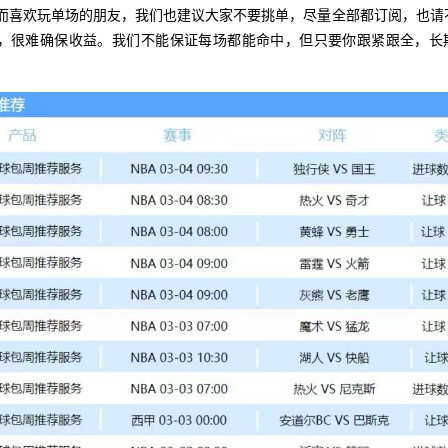
而喜欢玩单场的朋友，我们也建议大家不要挑单，尽量全部都订阅，也请
，很难确保收益。我们不能保证每场都能命中，但只要你跟紧跟全，长