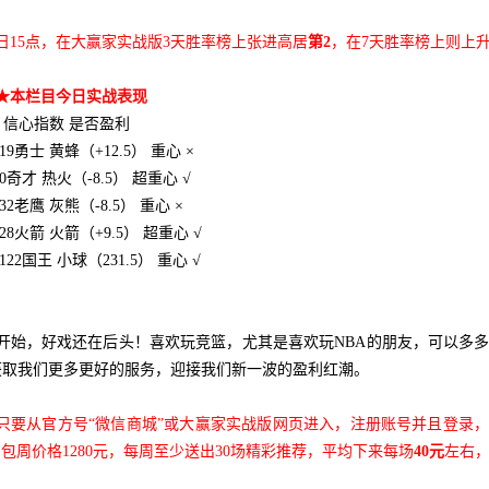
4日15点，在大赢家实战版3天胜率榜上张进高居
第2
，在7天胜率榜上则上
★本栏目今日实战表现
 信心指数 是否盈利
119勇士 黄蜂（+12.5） 重心 ×
90奇才 热火（-8.5） 超重心 √
132老鹰 灰熊（-8.5） 重心 ×
128火箭 火箭（+9.5） 超重心 √
122国王 小球（231.5） 重心 √
开始，好戏还在后头！喜欢玩竞篮，尤其是喜欢玩NBA的朋友，可以多
获取我们更多更好的服务，迎接我们新一波的盈利红潮。
只要从官方号“微信商城”或大赢家实战版网页进入，注册账号并且登录
！包周价格1280元，每周至少送出30场精彩推荐，平均下来每场
40元
左右