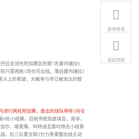
咨询电话
返回顶部
巴拉圭领先附加赛区的第7名委内瑞拉6
轮只需再胜1场也可出线。落后委内瑞拉1
意义上的希望，大概率与早已被淘汰的智
0月进行两轮附加赛，胜出的球队明年3月在
和第8轮小组赛，目前传统劲旅埃及、南非、
内加尔、喀麦隆、科特迪瓦暂时排名小组第
战，后三队要全取3分力争掌握出线主动