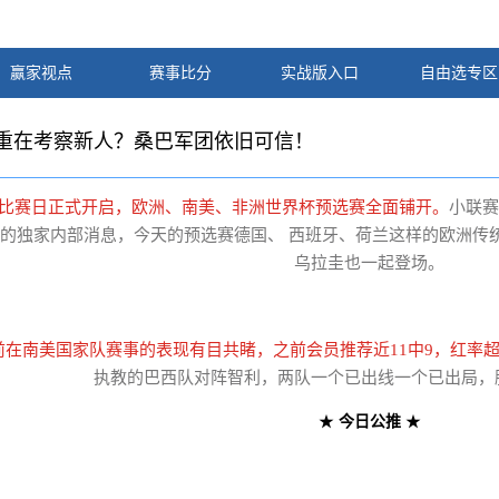
赢家视点
赛事比分
实战版入口
自由选专区
|重在考察新人？桑巴军团依旧可信！
际比赛日正式开启，欧洲、南美、非洲世界杯预选赛全面铺开。
小联赛
的独家内部消息，今天的预选赛德国、 西班牙、荷兰这样的欧洲传
乌拉圭也一起登场。
前在南美国家队赛事的表现有目共睹，之前会员推荐近11中9，红率超
执教的巴西队对阵智利，两队一个已出线一个已出局，
★
今日公推
★