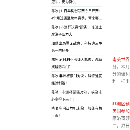
冠军，更为复仇
陈冰 | J1百年构想联赛今日开赛：
4个月过渡至跨年赛季，带来哪些
参考？
陈冰 | 非洲杯决赛“预演”，东道主
摩洛哥压力大
加蓬出局军无战意，科特迪瓦争
第一防场外
南美世界
陈冰|尼日利亚出线大轮换，战意
分，本月
成疑防冷门？
分的玻利
陈冰|非洲杯豪门对决，科特迪瓦
利一样出
经验制胜！
陈冰 | 非洲杯强强对决，埃及未
必拿得下南非！
非洲区预
喀麦隆内讧危机未除，加蓬有机
美国参加
可乘！
摩洛哥领
二，尼日