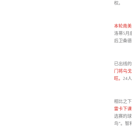
权。
本轮南美
洛蒂5月
后卫桑德
已出线的
门将乌戈
旺。
24
相比之下
雷卡下课
选赛的球
鸟”。智