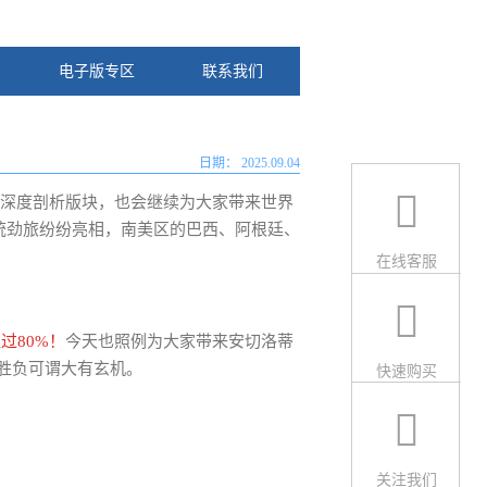
电子版专区
联系我们
2025.09.04
深度剖析版块，也会继续为大家带来世界
统劲旅纷纷亮相，南美区的巴西、阿根廷、
在线客服
过80%！
今天也照例为大家带来安切洛蒂
胜负可谓大有玄机。
快速购买
关注我们