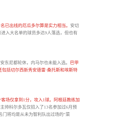
2名已出线的厄瓜多尔算是实力相当。
安切
月进入大名单的球员多达9人落选，但也有
、安东尼都轮休，内马尔也未能入选。
巴甲
还包括切尔西新秀安德雷·桑托斯和埃斯特
个客场仅拿到1分，攻入1球。阿根廷教练加
主帅科尔多瓦仅招入了13名参加过6月预
名门将均是从未为智利队出过场的“菜
。