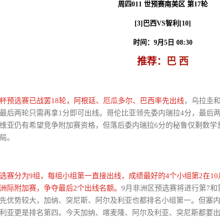
周四011 世预赛南美区 第17轮
[3]巴西VS智利[10]
时间
：9月5日 08:30
推荐
：
巴 西
杯预选赛已战罢18轮，阿根廷、厄瓜多尔、巴西率先出线
，乌拉圭和
最后两轮只需再拿1分即可出线。哥伦比亚领先委内瑞拉4分，最后两
维亚仍有希望竞争附加赛资格，但落后委内瑞拉6分的秘鲁仅剩数学
局。
选赛分为9组，每组小组第一直接出线，成绩最好的4个小组第2在1
洲际附加赛，争夺最后2个出线名额。
9月非洲区预选赛将进行第7
先优势较大，加纳、突尼斯、阿尔及利亚也都排名小组第一。但塞
利亚更是排名第四。今天加纳、喀麦隆、阿尔及利亚、突尼斯都要出