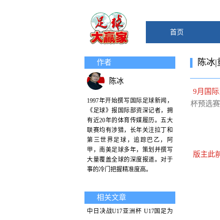
首页
陈冰
作者
陈冰
9月国
1997年开始撰写国际足球新闻，
杯预选赛
《足球》报国际部资深记者，拥
有近20年的体育传媒履历。五大
联赛均有涉猎，长年关注拉丁和
第三世界足球，追踪巴乙，阿
甲，南美足球多年，策划并撰写
版主此
大量覆盖全球的深度报道。对于
事的冷门把握精准度高。
相关文章
中日决战U17亚洲杯 U17国足为