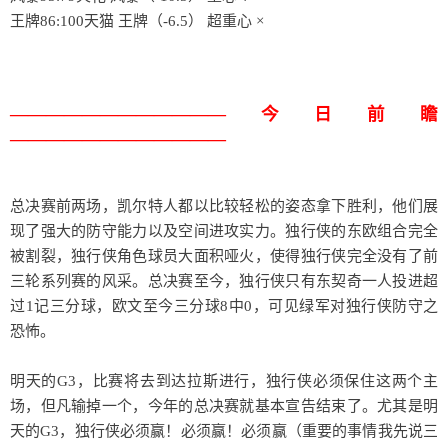
王牌86:100天猫 王牌（-6.5） 超重心 ×
————————————今日前瞻
————————————
总决赛前两场，凯尔特人都以比较轻松的姿态拿下胜利，他们展
现了强大的防守能力以及空间进攻实力。独行侠的东欧组合完全
被割裂，独行侠角色球员大面积哑火，使得独行侠完全没有了前
三轮系列赛的风采。总决赛至今，独行侠只有东契奇一人投进超
过1记三分球，欧文至今三分球8中0，可见绿军对独行侠防守之
恐怖。
明天的G3，比赛将去到达拉斯进行，独行侠必须保住这两个主
场，但凡输掉一个，今年的总决赛就基本宣告结束了。尤其是明
天的G3，独行侠必须赢！必须赢！必须赢（重要的事情我先说三