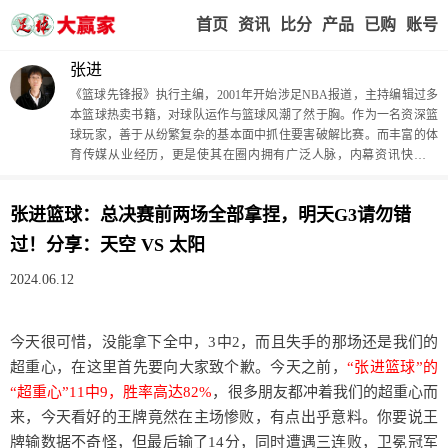
首页
赢家视点
赛事比分
实战版入口
我的业
张进
《篮球先锋报》执行主编，2001年开始涉足NBA报道，主持编辑过多
本篮球热卖书籍，对球队运作与篮球风潮了然于胸。作为一名资深篮
球玩家，善于从纷繁复杂的基本面中抓住要害破解比赛。而丰富的体
育传媒从业经历，更是使其在圈内拥有广泛人脉，内幕资讯快人一
步。
张进篮球：总决赛前两场全部拿捏，明天G3请勿错
过！分享：天空 VS 太阳
2024.06.12
今天很可惜，没能拿下全中，3中2，而且失手的那场还是我们的
超重心，在这里首先要向大家致个歉。今天之前，
“张进篮球”的
“超重心”11中9，胜率高达82%
，很多朋友都冲着我们的超重心而
来，今天看好的王牌竟然在主场惨败，有点出乎意料。你要说王
牌输数据不奇怪，但最后输了14分，同时遭遇三连败，卫冕冠军