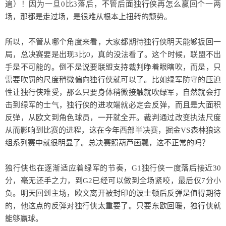
遍）！因为一旦0比3落后，不管后面独行侠再怎么赢回个一两
场，那都是走过场，是很难从根本上扭转的颓势。
所以，不管从哪个角度来看，大家都期待独行侠明天能够扳回一
局，总决赛要是出现3比0，真的没法看了。这个时候，联盟不出
手是不可能的。倒不是说要联盟支持裁判睁着眼瞎吹，而是，只
需要吹罚的尺度稍微偏向独行侠就可以了。比如绿军防守的压迫
性让独行侠难受，那么只要身体稍微接触就吹绿军，自然就会打
击到绿军的士气，独行侠的进攻端就必定会反弹，而且是大面积
反弹，从欧文到角色球员，一开就全开。裁判通过改变执法尺度
从而影响到比赛的进程，这在今年西部半决赛，掘金VS森林狼这
组系列赛中就很明显了。总决赛照葫芦画瓢，这不正常的吗？
独行侠也在逐渐适应着绿军的节奏，G1独行侠一度落后接近30
分，毫无还手之力，到G2已经可以做到全场紧咬，最后仅7分小
负。明天回到主场，欧文离开被封印的波士顿后反弹是值得期待
的，他这点的反弹对独行侠太重要了。只要东欧回暖，独行侠就
能够赢球。