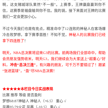
啊，这支赌城球队果然“不一般”。上赛季，王牌赢盘赢到你不
信，这赛季是输盘输到你不信。我的锅，接下来面对王牌的比赛
我们一定会更加小心。
不过今天我们也是有亮点，精准命中了12连败的神秘人在客场爆
冷击败梦想，拿下赛季首胜！不知不觉，
神秘人的比赛我们已经
拿下四连胜了
！
明天，NBA总决赛将迎来G3的比赛。前两场我们全部命中，帮助
会员朋友强势收米，明天G3，我们继续会为大家送上“超重心”好
料，
冲击“总决三连”
，有兴趣的朋友，可千万不要错过了！跟紧
“张进篮球”，“盈”尽NBA总决赛！
★★★★★本栏目今日实战表现
比赛 推荐 等级 是否盈利
梦想68:87神秘人 神秘人（+6.5） 重心 √
风暴95:79火花 风暴（-10.5） 重心 √