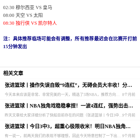
02:30 穆尔西亚 VS 皇马
08:00 天空 VS 太阳
08:30 独行侠 VS 凯尔特人
注：具体推荐临场可能会有调整，所有推荐最迟会在比赛开打前
15分钟发出
相关文章
张进篮球丨操作失误自毁“9连红”，无碍会员大丰收！分享：快船 VS 太阳
今天本来应该是非常、非常完美的一天，精选了5场NBA，推荐方向全部正确，但奇才VS骑士这场，由于自己在系统操作时勾选错了球队——推荐骑士（-13.5），结果勾选了奇才，导致这场被系统判负，我们
8个月前
张进篮球丨NBA独角戏稳稳拿捏！一波4连红，强势出击明日NBA杯！分享：魔术 VS 凯尔特人
昨天文章给大家详细分析了快船目前存在的问题（张进篮球丨今日3中3，超重心极限收米！明日NBA独角戏，快船沉沦不可避免？），今天快船的表现也正如我们所言，继续沉沦！昨天晚间实战版给大家推荐了快船
9个月前
张进篮球丨今日3中3，超重心极限收米！明日NBA独角戏，快船沉沦不可避免？公推欧冠
有一说一，前两天我们的表现不够理想，因此今天特意控制了一下出手的次数，调整了一下思路，效果不错，出手的3场全部命中。推荐的篮网受让和凯尔特人大分都是无痛收米，“超重心”推荐的马刺（+2.5）最
9个月前