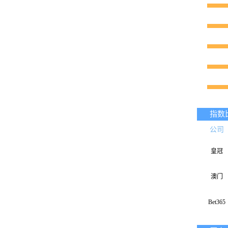
指数
公司
皇冠
澳门
Bet365