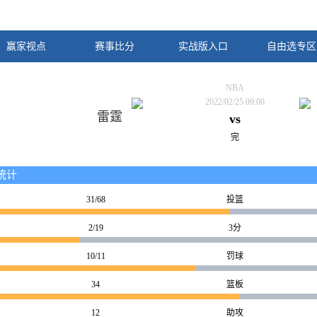
赢家视点
赛事比分
实战版入口
自由选专区
NBA
2022/02/25 09:00
雷霆
vs
完
统计
31/68
投篮
2/19
3分
10/11
罚球
34
篮板
12
助攻