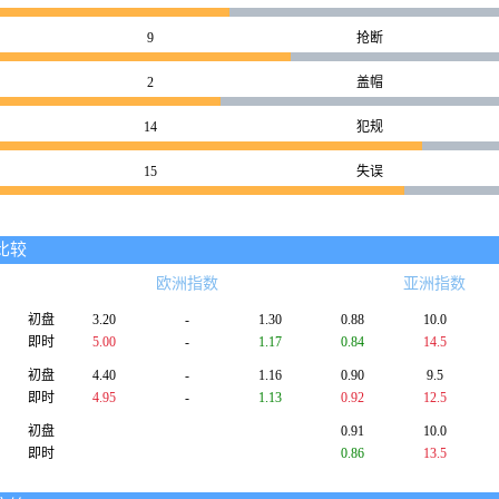
9
抢断
2
盖帽
14
犯规
15
失误
比较
欧洲指数
亚洲指数
初盘
3.20
-
1.30
0.88
10.0
即时
5.00
-
1.17
0.84
14.5
初盘
4.40
-
1.16
0.90
9.5
即时
4.95
-
1.13
0.92
12.5
初盘
0.91
10.0
即时
0.86
13.5