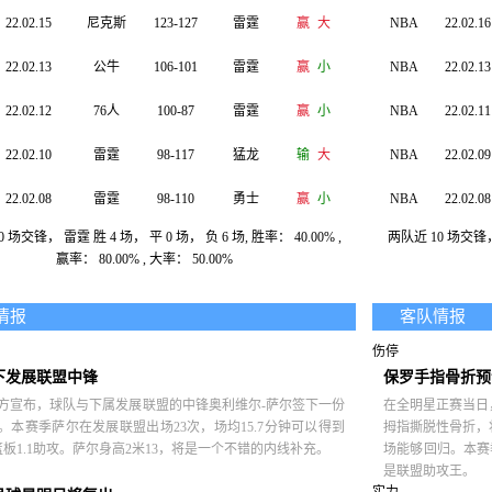
22.02.15
尼克斯
123-127
雷霆
赢
大
NBA
22.02.16
22.02.13
公牛
106-101
雷霆
赢
小
NBA
22.02.13
22.02.12
76人
100-87
雷霆
赢
小
NBA
22.02.11
22.02.10
雷霆
98-117
猛龙
输
大
NBA
22.02.09
22.02.08
雷霆
98-110
勇士
赢
小
NBA
22.02.08
 场交锋， 雷霆 胜 4 场， 平 0 场， 负 6 场, 胜率： 40.00% ,
两队近 10 场交锋， 
22.02.06
国王
113-103
雷霆
输
大
NBA
22.02.06
赢率： 80.00% , 大率： 50.00%
22.02.05
开拓者
93-96
雷霆
赢
小
NBA
22.02.04
情报
客队情报
22.02.03
独行侠
114-120
雷霆
赢
大
NBA
22.02.02
伤停
22.02.01
雷霆
98-81
开拓者
赢
小
NBA
22.01.31
下发展联盟中锋
保罗手指骨折预计
方宣布，球队与下属发展联盟的中锋奥利维尔-萨尔签下一份
在全明星正赛当日
。本赛季萨尔在发展联盟出场23次，场均15.7分钟可以得到
拇指撕脱性骨折，
.8篮板1.1助攻。萨尔身高2米13，将是一个不错的内线补充。
场能够回归。本赛季至
是联盟助攻王。