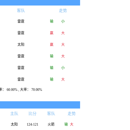
客队
走势
雷霆
输
小
雷霆
赢
大
太阳
赢
大
雷霆
输
大
雷霆
输
小
雷霆
输
大
 60.00% , 大率： 70.00%
雷霆
赢
大
太阳
赢
大
主队
比分
客队
走势
雷霆
赢
小
太阳
124-121
火箭
输
大
雷霆
赢
大