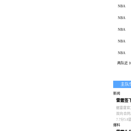
NBA
NBA
NBA
NBA
NBA
两队近 10
NBA
NBA
主队
NBA
新闻
NBA
雷霆签
据雷霆官
双向合同
7.7分5
爆料