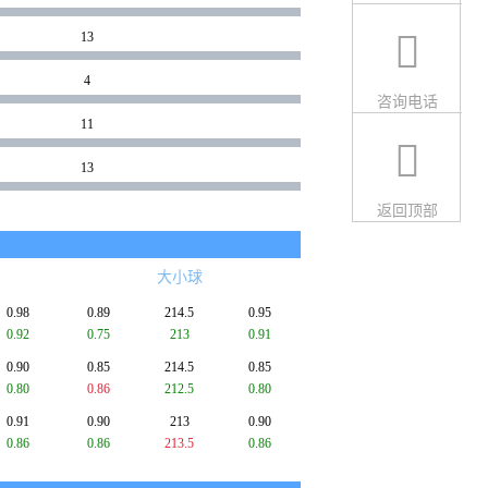
13
4
咨询电话
11
13
返回顶部
大小球
0.98
0.89
214.5
0.95
0.92
0.75
213
0.91
0.90
0.85
214.5
0.85
0.80
0.86
212.5
0.80
0.91
0.90
213
0.90
0.86
0.86
213.5
0.86