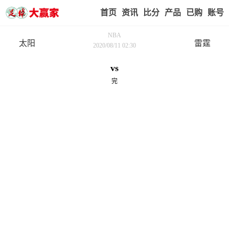
首页
赢家视点
赛事比分
实战版入口
我的业
NBA
太阳
雷霆
2020/08/11 02:30
vs
完