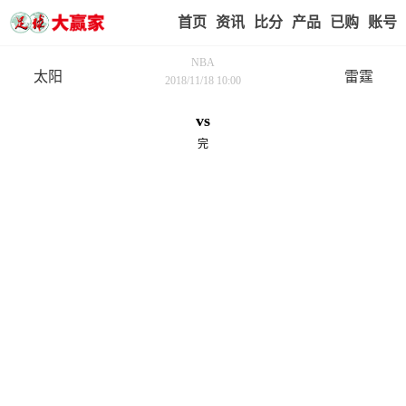
首页
赢家视点
赛事比分
实战版入口
我的业
NBA
太阳
雷霆
2018/11/18 10:00
vs
完