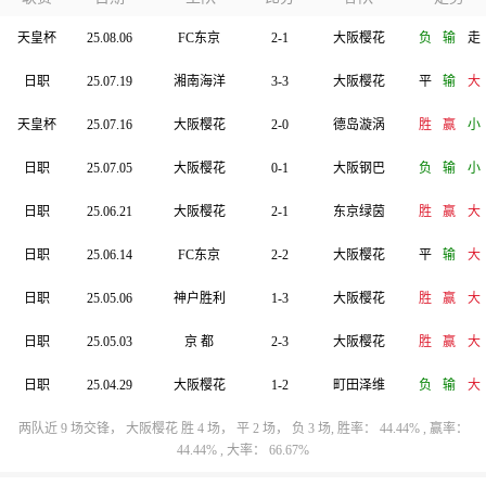
天皇杯
25.08.06
FC东京
2-1
大阪樱花
负
输
走
日职
25.07.19
湘南海洋
3-3
大阪樱花
平
输
大
天皇杯
25.07.16
大阪樱花
2-0
德岛漩涡
胜
赢
小
日职
25.07.05
大阪樱花
0-1
大阪钢巴
负
输
小
日职
25.06.21
大阪樱花
2-1
东京绿茵
胜
赢
大
日职
25.06.14
FC东京
2-2
大阪樱花
平
输
大
日职
25.05.06
神户胜利
1-3
大阪樱花
胜
赢
大
日职
25.05.03
京 都
2-3
大阪樱花
胜
赢
大
日职
25.04.29
大阪樱花
1-2
町田泽维
负
输
大
两队近 9 场交锋， 大阪樱花 胜 4 场， 平 2 场， 负 3 场, 胜率： 44.44% , 赢率：
44.44% , 大率： 66.67%