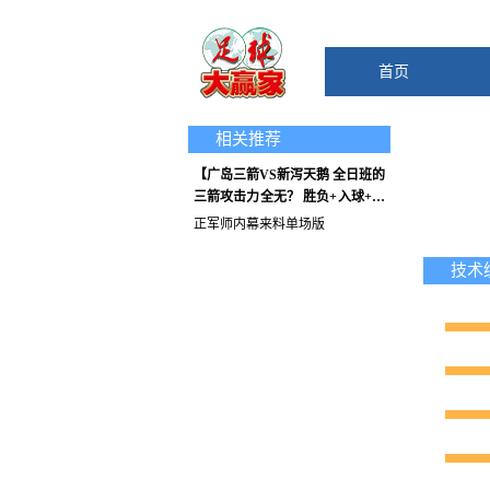
首页
相关推荐
【广岛三箭VS新泻天鹅 全日班的
三箭攻击力全无？ 胜负+入球+比
分】
正军师内幕来料单场版
技术