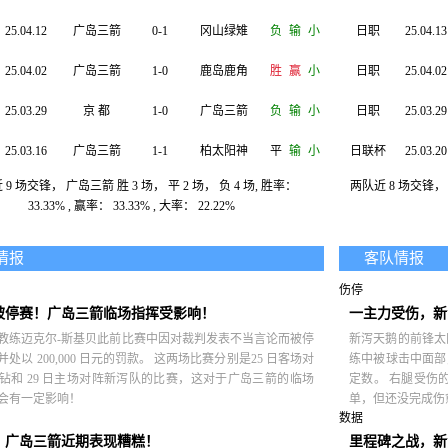
25.04.12
广岛三箭
0-1
冈山绿雉
负
输
小
日职
25.04.13
25.04.02
广岛三箭
1-0
鹿岛鹿角
胜
赢
小
日职
25.04.02
25.03.29
京 都
1-0
广岛三箭
负
输
小
日职
25.03.29
25.03.16
广岛三箭
1-1
柏太阳神
平
输
小
日联杯
25.03.20
9 场交锋， 广岛三箭 胜 3 场， 平 2 场， 负 4 场, 胜率：
两队近 8 场交锋， 新
25.03.12
狮城水手
1-1
广岛三箭
平
输
小
日职
25.03.15
33.33% , 赢率： 33.33% , 大率： 22.22%
25.03.05
广岛三箭
6-1
狮城水手
胜
赢
大
日职
25.03.08
情报
客队情报
25.03.02
广岛三箭
1-0
横滨FC
胜
赢
小
伤停
被停赛！广岛三箭临场指挥受影响！
一主力受伤，新
教练迈克尔-斯基贝此前比赛中因对裁判发表不当言论而被停
新泻天鹅的前锋太
处以 200,000 日元的罚款。 这两场比赛分别是25 日客场对
练中被球击中面部
钻和 29 日主场对阵新泻队的比赛，这对于广岛三箭的临场
定数。 右腿受伤
会有一定影响！
单，但还没完成伤
数据
！广岛三箭近期表现糟糕！
里程碑之战，新