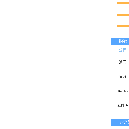
指数
公司
澳门
皇冠
Bet365
易胜博
历史