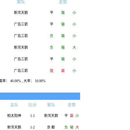
客队
走势
新泻天鹅
平
输
小
广岛三箭
平
输
小
广岛三箭
负
输
小
新泻天鹅
负
输
大
广岛三箭
平
输
小
广岛三箭
胜
赢
小
率： 40.00% , 大率： 10.00%
新泻天鹅
平
输
小
广岛三箭
胜
赢
小
主队
比分
客队
走势
新泻天鹅
胜
赢
小
柏太阳神
1-1
新泻天鹅
平
赢
小
广岛三箭
胜
赢
小
新泻天鹅
1-2
京 都
负
输
大