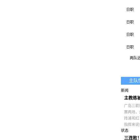
日职
日职
日职
日职
两队近 
亚冠联2
亚冠联2
主队
日职
新闻
主教练
广岛三箭
赛两场，并
阵浦和红
指挥来说
状态
三连败