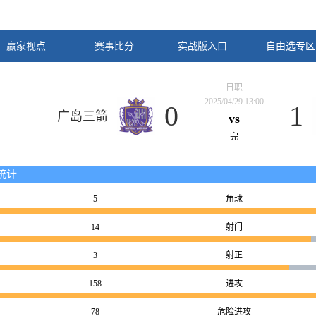
赢家视点
赛事比分
实战版入口
自由选专区
日职
2025/04/29 13:00
0
1
广岛三箭
vs
完
统计
5
角球
14
射门
3
射正
158
进攻
78
危险进攻