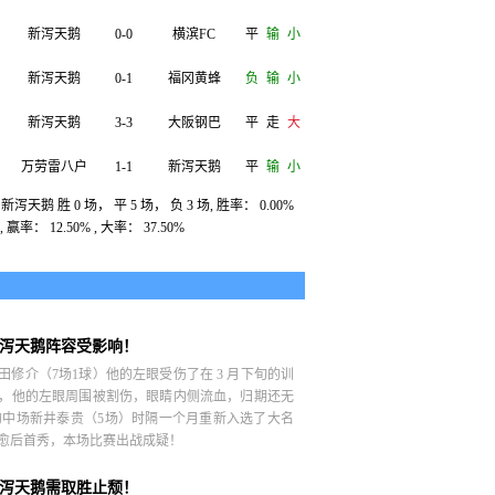
新泻天鹅
0-0
横滨FC
平
输
小
新泻天鹅
0-1
福冈黄蜂
负
输
小
新泻天鹅
3-3
大阪钢巴
平
走
大
万劳雷八户
1-1
新泻天鹅
平
输
小
泻天鹅 胜 0 场， 平 5 场， 负 3 场, 胜率： 0.00%
町田泽维
1-0
新泻天鹅
负
输
小
, 赢率： 12.50% , 大率： 37.50%
新泻天鹅
2-2
东京绿茵
平
输
大
泻天鹅阵容受影响！
田修介（7场1球）他的左眼受伤了在 3 月下旬的训
，他的左眼周围被割伤，眼睛内侧流血，归期还无
的中场新井泰贵（5场）时隔一个月重新入选了大名
愈后首秀，本场比赛出战成疑！
泻天鹅需取胜止颓！