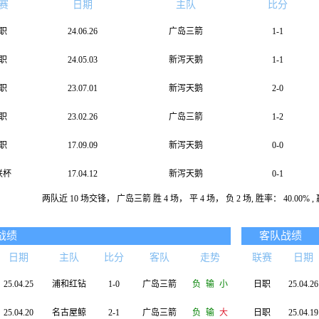
赛
日期
主队
比分
职
24.06.26
广岛三箭
1-1
职
24.05.03
新泻天鹅
1-1
职
23.07.01
新泻天鹅
2-0
职
23.02.26
广岛三箭
1-2
职
17.09.09
新泻天鹅
0-0
联杯
17.04.12
新泻天鹅
0-1
两队近 10 场交锋， 广岛三箭 胜 4 场， 平 4 场， 负 2 场, 胜率： 40.00% , 赢
职
17.02.25
广岛三箭
1-1
职
16.11.03
新泻天鹅
0-1
战绩
客队战绩
日期
主队
比分
客队
走势
联赛
日期
职
16.04.15
广岛三箭
1-0
25.04.25
浦和红钻
1-0
广岛三箭
负
输
小
日职
25.04.26
职
15.08.22
新泻天鹅
0-2
25.04.20
名古屋鲸
2-1
广岛三箭
负
输
大
日职
25.04.19