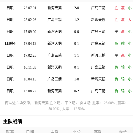
日职
23.07.01
新泻天鹅
2-0
广岛三箭
胜
赢
小
日职
23.02.26
广岛三箭
1-2
新泻天鹅
胜
赢
大
日职
17.09.09
新泻天鹅
0-0
广岛三箭
平
赢
小
日联杯
17.04.12
新泻天鹅
0-1
广岛三箭
负
输
小
日职
17.02.25
广岛三箭
1-1
新泻天鹅
平
赢
小
日职
16.11.03
新泻天鹅
0-1
广岛三箭
负
输
小
日职
16.04.15
广岛三箭
1-0
新泻天鹅
负
输
小
日职
15.08.22
新泻天鹅
0-2
广岛三箭
负
输
小
两队近 8 场交锋， 新泻天鹅 胜 2 场， 平 2 场， 负 4 场, 胜率： 25.00% , 赢率：
50.00% , 大率： 12.50%
主队战绩
联赛
日期
主队
比分
客队
走势