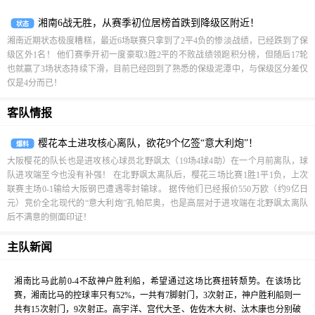
湘南6战无胜，从赛季初位居榜首跌到降级区附近！
状态
湘南近期状态极度糟糕，最近6场联赛只拿到了2平4负的惨淡战绩，已经跌到了保
级区外1名！ 他们赛季开初一度豪取3胜2平的不败战绩领跑积分榜，但随后17轮
也就赢了3场状态持续下滑，目前已经回到了熟悉的保级泥潭中，与保级区分差仅
仅是4分而已！
客队情报
樱花本土进攻核心离队，欲花9个亿签“意大利炮”！
爆料
大阪樱花的队长也是进攻核心球员北野飒太（19场4球4助）在一个月前离队，球
队进攻端至今也没有补强！ 在北野飒太离队后，樱花三场比赛1胜1平1负，上次
联赛主场0-1输给大阪钢巴遭遇零封输球。 据传他们已经报价550万欧（约9亿日
元）竞价全北现代的“意大利炮”孔帕尼奥，也是高层对于进攻端在北野飒太离队
后不满意的侧面印证！
主队新闻
湘南比马此前0-4不敌神户胜利船，希望通过这场比赛扭转颓势。在该场比
赛，湘南比马的控球率只有52%，一共有7脚射门，3次射正，神户胜利船则一
共有15次射门，9次射正。高宇洋、宫代大圣、佐佐木大树、汰木康也分别破