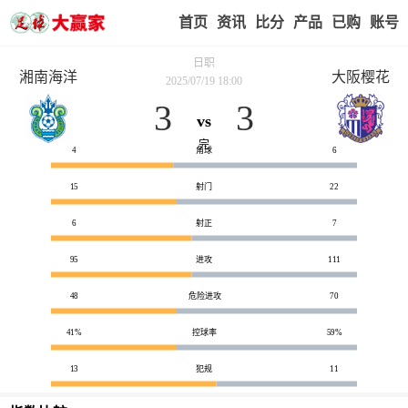
首页
赢家视点
赛事比分
实战版入口
我的业
日职
湘南海洋
大阪樱花
2025/07/19 18:00
3
3
vs
技术统计
完
4
角球
6
15
射门
22
6
射正
7
95
进攻
111
48
危险进攻
70
41%
控球率
59%
13
犯规
11