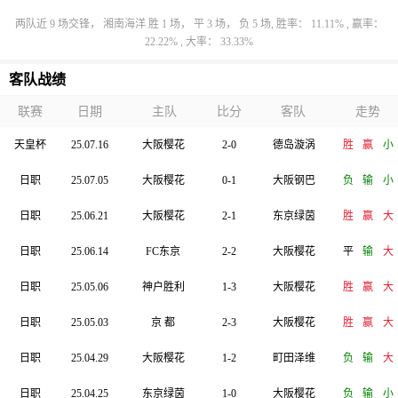
两队近 9 场交锋， 湘南海洋 胜 1 场， 平 3 场， 负 5 场, 胜率： 11.11% , 赢率：
22.22% , 大率： 33.33%
客队战绩
联赛
日期
主队
比分
客队
走势
天皇杯
25.07.16
大阪樱花
2-0
德岛漩涡
胜
赢
小
日职
25.07.05
大阪樱花
0-1
大阪钢巴
负
输
小
日职
25.06.21
大阪樱花
2-1
东京绿茵
胜
赢
大
日职
25.06.14
FC东京
2-2
大阪樱花
平
输
大
日职
25.05.06
神户胜利
1-3
大阪樱花
胜
赢
大
日职
25.05.03
京 都
2-3
大阪樱花
胜
赢
大
日职
25.04.29
大阪樱花
1-2
町田泽维
负
输
大
日职
25.04.25
东京绿茵
1-0
大阪樱花
负
输
小