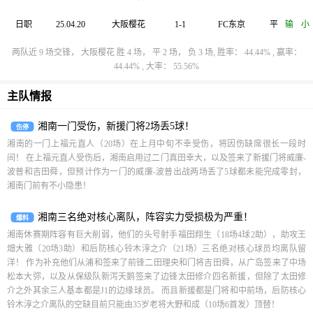
日职
25.04.20
大阪樱花
1-1
FC东京
平
输
小
两队近 9 场交锋， 大阪樱花 胜 4 场， 平 2 场， 负 3 场, 胜率： 44.44% , 赢率：
44.44% , 大率： 55.56%
主队情报
湘南一门受伤，新援门将2场丢5球！
伤停
湘南的一门上福元直人（20场）在上月中旬不幸受伤，将因伤缺席很长一段时
间！ 在上福元直人受伤后，湘南启用过二门真田幸大，以及签来了新援门将威廉-
波普和吉田舜，但预计作为一门的威廉-波普出战两场丢了5球都未能完成零封，
湘南门前有不小隐患！
湘南三名绝对核心离队，阵容实力受损极为严重！
爆料
湘南休赛期阵容有巨大削弱，他们的头号射手福田翔生（18场4球2助），助攻王
畑大雅（20场3助）和后防核心铃木淳之介（21场）三名绝对核心球员均离队留
洋！ 作为补充他们从浦和签来了前锋二田理央和门将吉田舜，从广岛签来了中场
松本大弥，以及从保级队新泻天鹅签来了边锋太田修介四名新援，但除了太田修
介之外其余三人基本都是J1的边缘球员。 而且新援都是门将和中前场，后防核心
铃木淳之介离队的空缺目前只能由35岁老将大野和成（10场6首发）顶替！