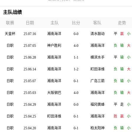
主队战绩
联赛
日期
主队
比分
客队
走势
天皇杯
25.07.16
湘南海洋
0-0
清水鼓动
平
赢
小
日职
25.07.05
神户胜利
4-0
湘南海洋
负
输
大
日职
25.06.28
湘南海洋
1-1
横滨水手
平
输
小
日职
25.06.14
湘南海洋
1-2
町田泽维
负
输
大
日职
25.05.07
湘南海洋
0-1
广岛三箭
负
输
小
日职
25.05.03
大阪钢巴
4-0
湘南海洋
负
输
大
日职
25.04.29
湘南海洋
0-0
福冈黄蜂
平
走
小
日职
25.04.25
町田泽维
0-1
湘南海洋
胜
赢
小
日职
25.04.20
湘南海洋
0-1
柏太阳神
负
输
小